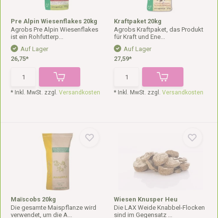
Pre Alpin Wiesenflakes 20kg
Kraftpaket 20kg
Agrobs Pre Alpin Wiesenflakes
Agrobs Kraftpaket, das Produkt
ist ein Rohfutterp...
für Kraft und Ene...
Auf Lager
Auf Lager
26,75*
27,59*
* Inkl. MwSt. zzgl.
Versandkosten
* Inkl. MwSt. zzgl.
Versandkosten
Maïscobs 20kg
Wiesen Knusper Heu
Die gesamte Maispflanze wird
Die LAX Weide Knabbel-Flocken
verwendet, um die A...
sind im Gegensatz ...