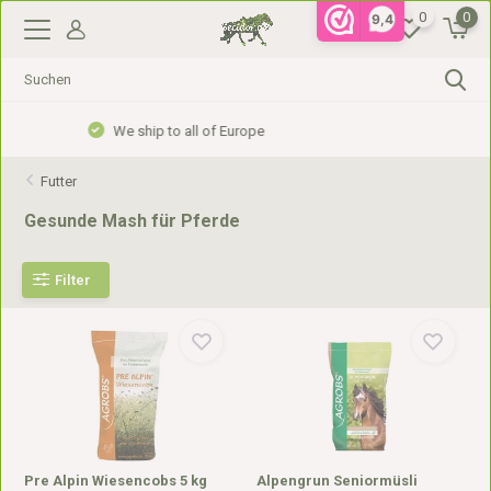
0
0
9,4
Gratis verzending vanaf €99,- in NL, €110,- in BE
Futter
Gesunde Mash für Pferde
Filter
Pre Alpin Wiesencobs 5 kg
Alpengrun Seniormüsli