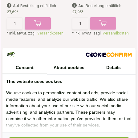
Auf Bestellung erhältlich
Auf Bestellung erhältlich
27,69*
27,95*
* Inkl. MwSt. zzgl.
Versandkosten
* Inkl. MwSt. zzgl.
Versandkosten
Consent
About cookies
Details
This website uses cookies
We use cookies to personalize content and ads, provide social
media features, and analyze our website traffic. We also share
Struktur Natur Timothee Cobs
Glyx Mash
information about your use of our site with our social media,
Nature's Best Struktur Natur
St. Hippolyt Glyx-Mash ist eine
Timothee Cobs, Timo...
spezielle Art vo...
advertising, and analytics partners. These partners may
Auf Bestellung erhältlich
Auf Lager
combine it with other information you've provided to them or that
28,63*
28,99*
they've collected from your use of their services.