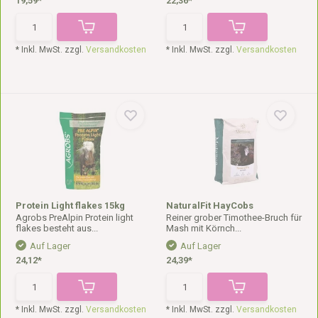
19,59*
22,36*
* Inkl. MwSt. zzgl.
Versandkosten
* Inkl. MwSt. zzgl.
Versandkosten
Protein Light flakes 15kg
NaturalFit HayCobs
Agrobs PreAlpin Protein light
Reiner grober Timothee-Bruch für
flakes besteht aus...
Mash mit Körnch...
Auf Lager
Auf Lager
24,12*
24,39*
* Inkl. MwSt. zzgl.
Versandkosten
* Inkl. MwSt. zzgl.
Versandkosten