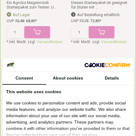
Ein Agrobs Magenmüsli-
Dieses Starterpaket ist geeignet
Starterpaket zum Testen. U...
für Stuten mit ...
Auf Lager
Auf Bestellung erhältlich
UVP
72,48
68,85*
UVP
77,73
72,85*
* Inkl. MwSt. zzgl.
Versandkosten
* Inkl. MwSt. zzgl.
Versandkosten
Consent
About cookies
Details
This website uses cookies
We use cookies to personalize content and ads, provide social
Paket Breed & Grow, Pure
Vorteilspaket Balance+ Müsli
media features, and analyze our website traffic. We also share
Lucerne+ & Lein...
22kg, Fiber...
information about your use of our site with our social media,
Mit diesem Starterpaket erhält
Mit diesem Starterpaket erhält
advertising, and analytics partners. These partners may
dein Pferd eine v...
dein Pferd alle e...
combine it with other information you've provided to them or that
Auf Bestellung erhältlich
Auf Bestellung erhältlich
they've collected from your use of their services.