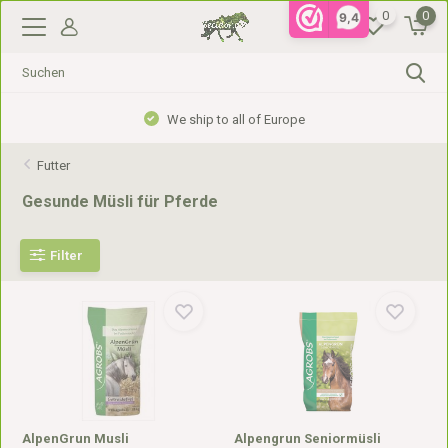
0
0
9,4
Gratis verzending vanaf €99,- in NL, €110,- in BE
Futter
Gesunde Müsli für Pferde
Filter
AlpenGrun Musli
Alpengrun Seniormüsli