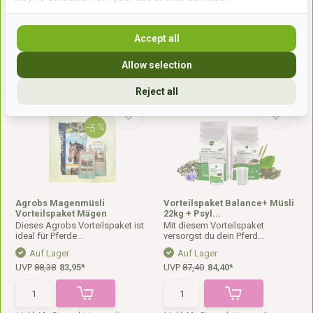
UVP
77,73
72,85*
UVP
85,73
80,85*
Accept all
* Inkl. MwSt. zzgl.
Versandkosten
* Inkl. MwSt. zzgl.
Versandkosten
Allow selection
Reject all
Agrobs Magenmüsli
Vorteilspaket Balance+ Müsli
Vorteilspaket Mägen
22kg + Psyl...
Dieses Agrobs Vorteilspaket ist
Mit diesem Vorteilspaket
ideal für Pferde...
versorgst du dein Pferd...
Auf Lager
Auf Lager
UVP
88,38
83,95*
UVP
87,40
84,40*