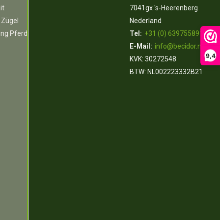
it
7041gx 's-Heerenberg
 Zügel
Nederland
ung Pferd
Tel:
+31 (0) 639755891
E-Mail:
info@becidor.nl
9,4
KVK: 30272548
BTW: NL002223332B21