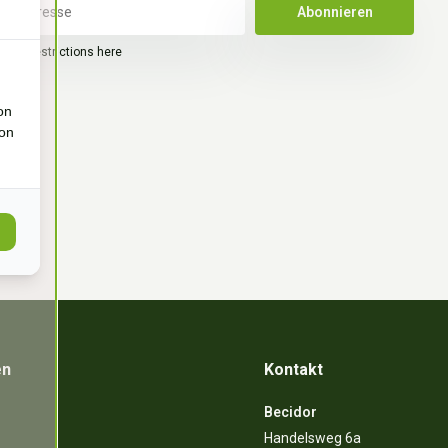
Abonnieren
legal restrictions here
on
ion
en
Kontakt
Becidor
Handelsweg 6a