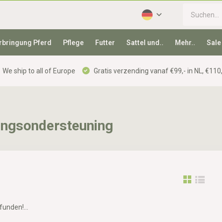
rbringung Pferd
Pflege
Futter
Sattel und..
Mehr..
Sale
We ship to all of Europe
Gratis verzending vanaf €99,- in NL, €110,
ingsondersteuning
unden!...