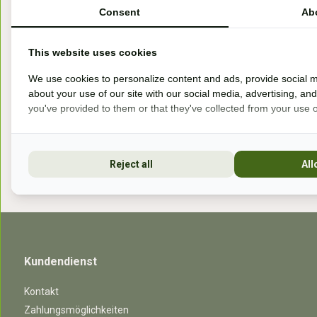
Consent
Ab
Handelsweg 6a
7041gx 's-Heerenberg
This website uses cookies
aan de Duitse grens, aan de A12/A3
We use cookies to personalize content and ads, provide social m
about your use of our site with our social media, advertising, an
you've provided to them or that they've collected from your use of
Openingstijden
Reject all
All
Kundendienst
Kontakt
Zahlungsmöglichkeiten