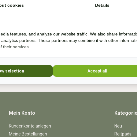
out cookies
Details
Ik help je graag. Ik probeer veel producten zelf
* Read 
uit en rij al bijna 20 jaar boomloos. Even lang
rij ik met barebackpads. Mijn paarden zijn al
edia features, and analyze our website traffic. We also share informati
10 jaar ijzerloos en wonen in een paddock
d analytics partners. These partners may combine it with other informat
paradise. Sinds 20
 their services.
+31 (0) 639755891
info@becidor.nl
ow selection
Accept all
Mein Konto
Kategori
Kundenkonto anlegen
Neu
Meine Bestellungen
Reitpads