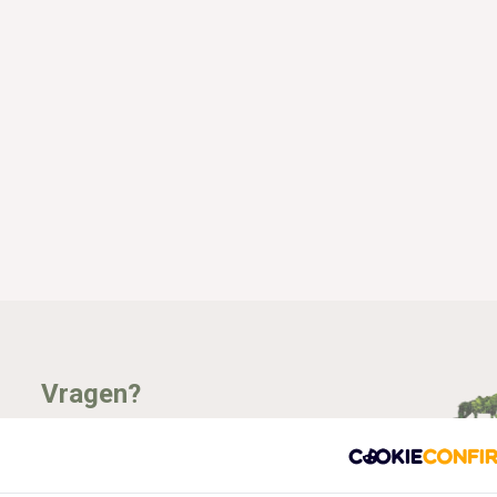
Vragen?
Whatsapp, bel of mail mij (Fenne)
Ik ben het best te bereiken via Whatsapp.