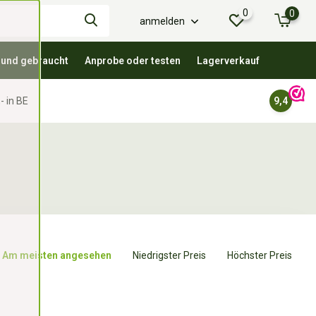
0
0
anmelden
 und gebraucht
Anprobe oder testen
Lagerverkauf
- in BE
9,4
Am meisten angesehen
Niedrigster Preis
Höchster Preis