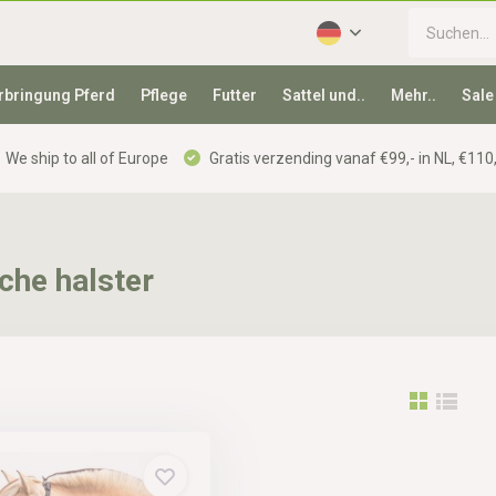
rbringung Pferd
Pflege
Futter
Sattel und..
Mehr..
Sale
We ship to all of Europe
Gratis verzending vanaf €99,- in NL, €110,
che halster