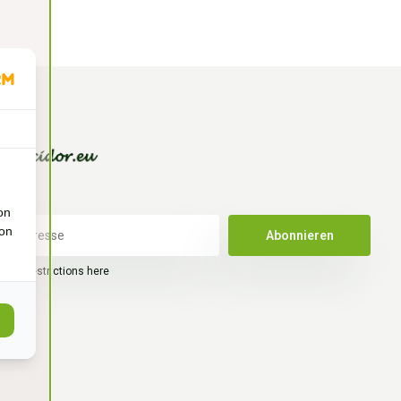
on
ion
Abonnieren
legal restrictions here