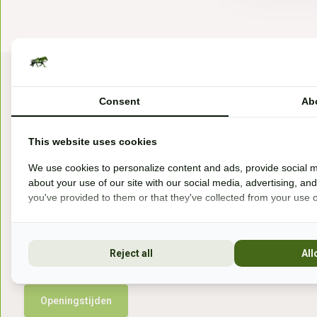
Consent
Ab
This website uses cookies
Bezoek onze winkel
We use cookies to personalize content and ads, provide social m
about your use of our site with our social media, advertising, an
Handelsweg 6a
you've provided to them or that they've collected from your use of
7041gx 's-Heerenberg
Reject all
All
aan de Duitse grens, aan de A12/A3
Openingstijden