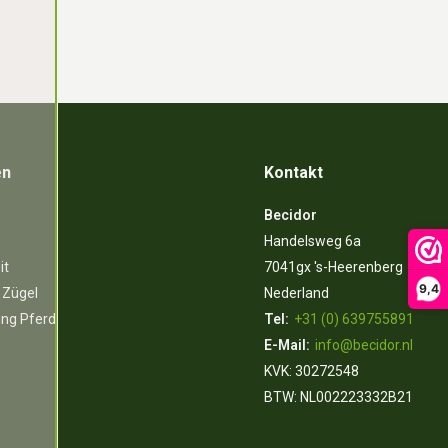
en
Kontakt
Becidor
Handelsweg 6a
it
7041gx 's-Heerenberg
9,4
 Zügel
Nederland
ung Pferd
Tel:
+31 (0) 639755891
E-Mail:
info@becidor.nl
KVK: 30272548
BTW: NL002223332B21