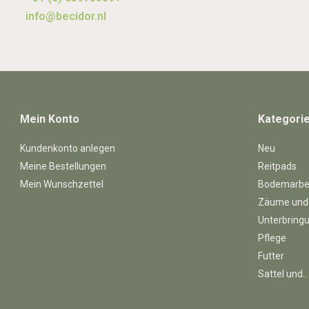
info@becidor.nl
Mein Konto
Kategori
Kundenkonto anlegen
Neu
Meine Bestellungen
Reitpads
Mein Wunschzettel
Bodemarbe
Zäume und
Unterbring
Pflege
Futter
Sattel und..