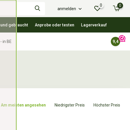
0
0
anmelden
 und gebraucht
Anprobe oder testen
Lagerverkauf
- in BE
9,4
Am meisten angesehen
Niedrigster Preis
Höchster Preis