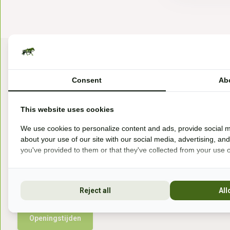
Consent
Ab
This website uses cookies
Bezoek onze winkel
We use cookies to personalize content and ads, provide social m
about your use of our site with our social media, advertising, an
Handelsweg 6a
you've provided to them or that they've collected from your use of
7041gx 's-Heerenberg
aan de Duitse grens, aan de A12/A3
Reject all
All
Openingstijden