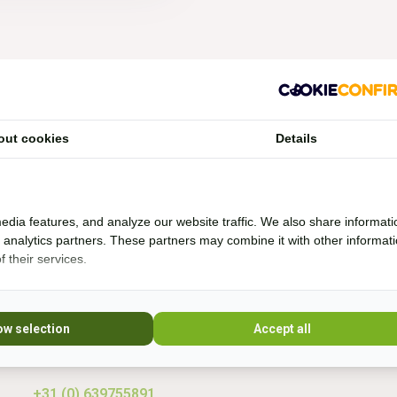
Vragen?
out cookies
Details
Whatsapp, bel of mail mij (Fenne)
Ik ben het best te bereiken via Whatsapp.
edia features, and analyze our website traffic. We also share informati
d analytics partners. These partners may combine it with other informat
 their services.
Ik help je graag. Ik probeer veel producten zelf
* Lees 
uit en rij al bijna 20 jaar boomloos. Even lang
rij ik met barebackpads. Mijn paarden zijn al
10 jaar ijzerloos en wonen in een paddock
ow selection
Accept all
paradise. Sinds 20
+31 (0) 639755891