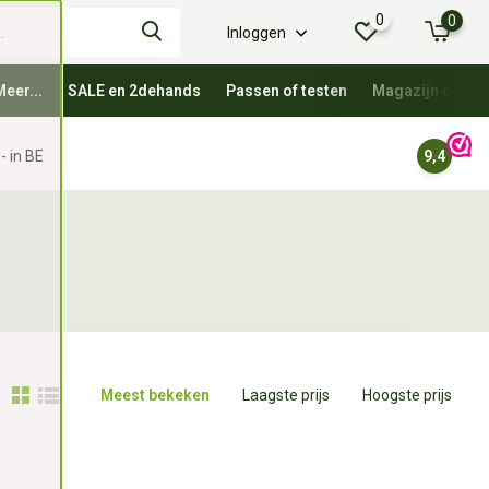
0
0
Inloggen
Meer...
SALE en 2dehands
Passen of testen
Magazijn oprui
- in BE
9,4
Meest bekeken
Laagste prijs
Hoogste prijs