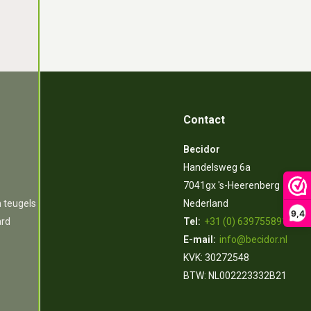
Contact
Becidor
Handelsweg 6a
7041gx 's-Heerenberg
n teugels
Nederland
9,4
ard
Tel:
+31 (0) 639755891
E-mail:
info@becidor.nl
KVK: 30272548
BTW: NL002223332B21