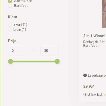
Alle merken
Barefoot
Kleur
zwart
(1)
bruin
(1)
2 in 1 Wisse
Prijs
Dankzij de 2 in
Barefoot ...
-
Leverbaar o
29,95*
* Incl. btw Excl.
V