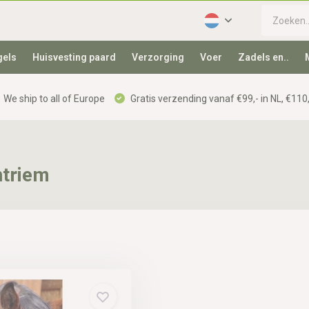
gels
Huisvesting paard
Verzorging
Voer
Zadels en..
We ship to all of Europe
Gratis verzending vanaf €99,- in NL, €110,
ntriem