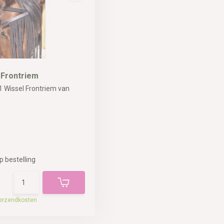
l Frontriem
 1 Wissel Frontriem van
p bestelling
erzendkosten