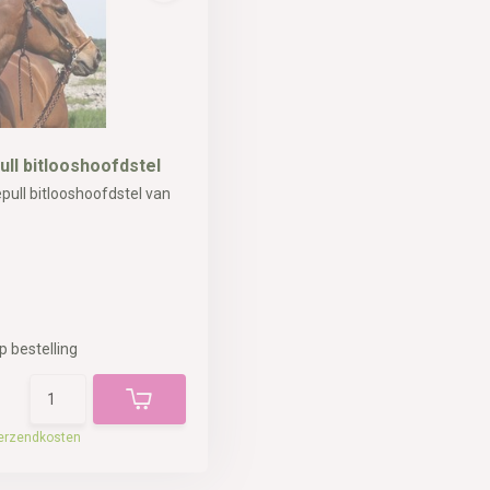
ll bitlooshoofdstel
pull bitlooshoofdstel van
p bestelling
erzendkosten