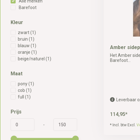
Alle merken
Barefoot
Kleur
zwart
(1)
bruin
(1)
blauw
(1)
Amber sidepu
oranje
(1)
Het Amber side
beige/naturel
(1)
Barefoot...
Maat
pony
(1)
cob
(1)
full
(1)
Leverbaar o
Prijs
114,95*
-
* Incl. btw Excl.
V