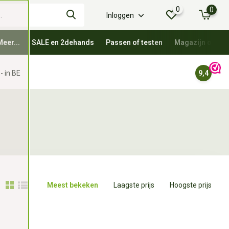
0
0
Inloggen
Meer...
SALE en 2dehands
Passen of testen
Magazijn oprui
- in BE
9,4
Meest bekeken
Laagste prijs
Hoogste prijs