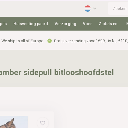
gels
Huisvesting paard
Verzorging
Voer
Zadels en..
We ship to all of Europe
Gratis verzending vanaf €99,- in NL, €110,
mber sidepull bitlooshoofdstel