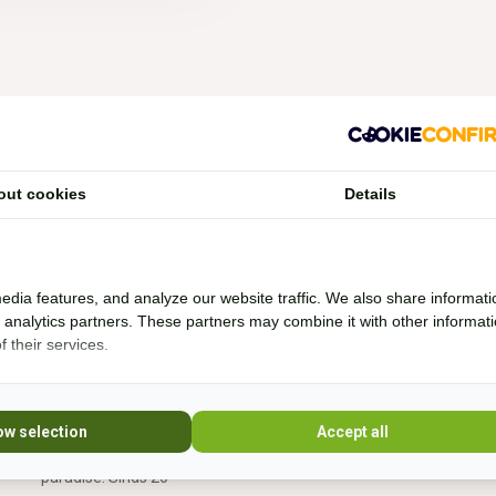
out cookies
Details
Vragen?
Whatsapp, bel of mail mij (Fenne)
edia features, and analyze our website traffic. We also share informati
Ik ben het best te bereiken via Whatsapp.
d analytics partners. These partners may combine it with other informat
 their services.
Ik help je graag. Ik probeer veel producten zelf
* Lees 
uit en rij al bijna 20 jaar boomloos. Even lang
rij ik met barebackpads. Mijn paarden zijn al
ow selection
Accept all
10 jaar ijzerloos en wonen in een paddock
paradise. Sinds 20