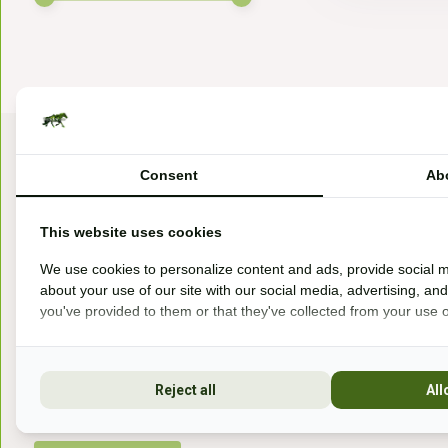
Consent
Ab
This website uses cookies
We use cookies to personalize content and ads, provide social m
Bezoek onze winkel
about your use of our site with our social media, advertising, an
Handelsweg 6a
you've provided to them or that they've collected from your use of
7041gx 's-Heerenberg
Reject all
All
aan de Duitse grens, aan de A12/A3