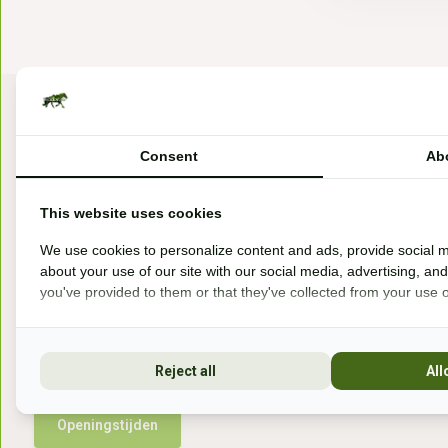
Consent
Ab
This website uses cookies
Bezoek onze winkel
We use cookies to personalize content and ads, provide social m
about your use of our site with our social media, advertising, an
Handelsweg 6a
you've provided to them or that they've collected from your use of
7041gx 's-Heerenberg
aan de Duitse grens, aan de A12/A3
Reject all
All
Openingstijden