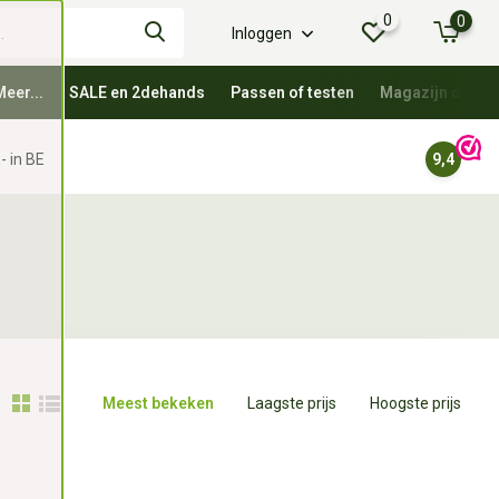
0
0
Inloggen
Meer...
SALE en 2dehands
Passen of testen
Magazijn oprui
- in BE
9,4
Meest bekeken
Laagste prijs
Hoogste prijs