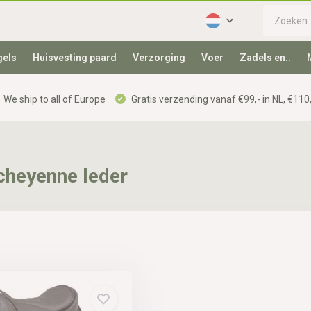
gels
Huisvesting paard
Verzorging
Voer
Zadels en..
We ship to all of Europe
Gratis verzending vanaf €99,- in NL, €110,
cheyenne leder