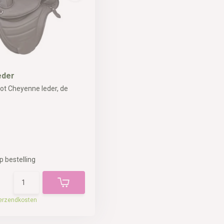
eder
oot Cheyenne leder, de
p bestelling
erzendkosten