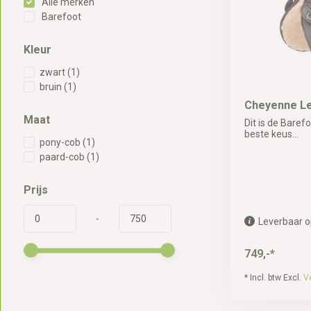
Alle merken
Barefoot
Kleur
zwart
(1)
bruin
(1)
Cheyenne L
Maat
Dit is de Baref
beste keus...
pony-cob
(1)
paard-cob
(1)
Prijs
-
Leverbaar o
749,-*
* Incl. btw Excl.
V