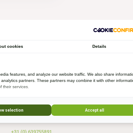
Vragen?
out cookies
Details
Whatsapp, bel of mail mij (Fenne)
Ik ben het best te bereiken via Whatsapp.
edia features, and analyze our website traffic. We also share informati
d analytics partners. These partners may combine it with other informat
 their services.
Ik help je graag. Ik probeer veel producten zelf
* Lees 
uit en rij al bijna 20 jaar boomloos. Even lang
rij ik met barebackpads. Mijn paarden zijn al
10 jaar ijzerloos en wonen in een paddock
ow selection
Accept all
paradise. Sinds 20
+31 (0) 639755891