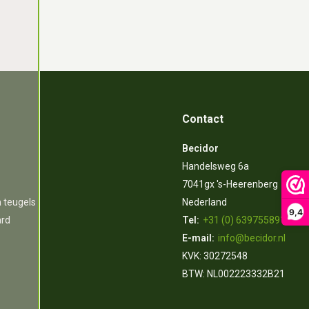
Contact
Becidor
Handelsweg 6a
7041gx 's-Heerenberg
n teugels
Nederland
9,4
ard
Tel:
+31 (0) 639755891
E-mail:
info@becidor.nl
KVK: 30272548
BTW: NL002223332B21