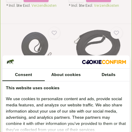
* Incl. btw Excl.
Verzendkosten
* Incl. btw Excl.
Verzendkosten
Lange teugels met clips
Janosch grondwerkteugels
Consent
About cookies
Details
Marjoman glad lederen lange
Janosch lange grondwerk
grondwerkteugels voo...
teugels van FRA, Freedom...
Leverbaar op bestelling
Op voorraad
This website uses cookies
79,-*
79,50*
We use cookies to personalize content and ads, provide social
media features, and analyze our website traffic. We also share
information about your use of our site with our social media,
* Incl. btw Excl.
Verzendkosten
* Incl. btw Excl.
Verzendkosten
advertising, and analytics partners. These partners may
combine it with other information you've provided to them or that
they've collected from your use of their services.