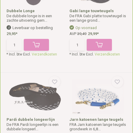
Dubbele Longe
Gabi lange touwteugels
De dubbele longe is in een
De FRA Gabi platte touwteugel is
zachte uitvoering gem...
een lange grond...
Leverbaar op bestelling
Op voorraad
29,95*
AVP
39,49
29,99*
* Incl. btw Excl.
Verzendkosten
* Incl. btw Excl.
Verzendkosten
Pardi dubbele longeerlijn
Jarn katoenen lange teugels
De FRA Pardi longeerlijn is een
FRA Jarn katoenen lange teugels
dubbele longeerl...
grondwerk in 6,8...