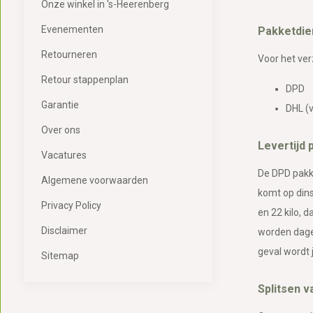
Onze winkel in 's-Heerenberg
Evenementen
Pakketdie
Retourneren
Voor het ver
Retour stappenplan
DPD
Garantie
DHL (v
Over ons
Levertijd 
Vacatures
De DPD pakk
Algemene voorwaarden
komt op dins
Privacy Policy
en 22 kilo, 
Disclaimer
worden dageli
geval wordt 
Sitemap
Splitsen 