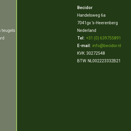
Becidor
Handelsweg 6a
7041gx 's-Heerenberg
n teugels
Nederland
ard
Tel:
+31 (0) 639755891
E-mail:
info@becidor.nl
KVK: 30272548
BTW: NL002223332B21