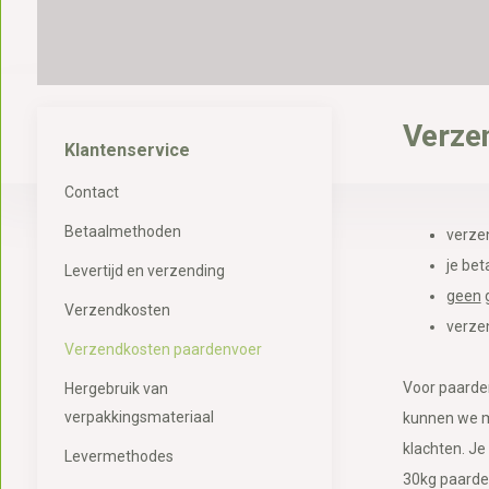
Verze
Klantenservice
Contact
Betaalmethoden
verzen
je bet
Levertijd en verzending
geen
g
Verzendkosten
verze
Verzendkosten paardenvoer
Voor paarden
Hergebruik van
verpakkingsmateriaal
kunnen we ma
klachten. Je
Levermethodes
30kg paarden