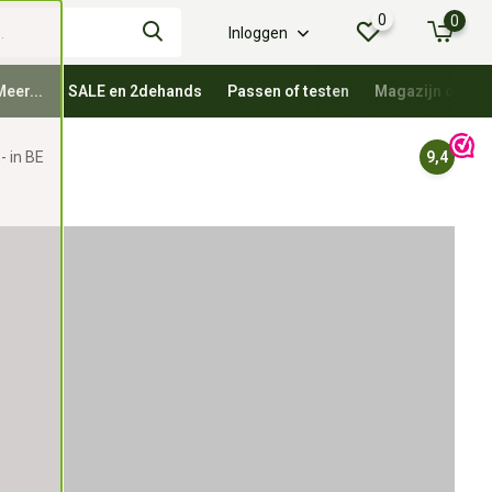
0
0
Inloggen
Meer...
SALE en 2dehands
Passen of testen
Magazijn oprui
- in BE
9,4