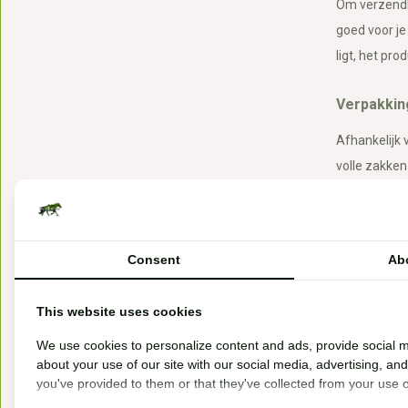
Om verzendko
goed voor je 
ligt, het pro
Verpakkin
Afhankelijk 
volle zakke
laag. Let op
verwijdert t
nieuwe zak i
Consent
Ab
GEEN GRAT
This website uses cookies
De verzendko
We use cookies to personalize content and ads, provide social m
aan paardenv
about your use of our site with our social media, advertising, an
you've provided to them or that they've collected from your use of
Verzendko