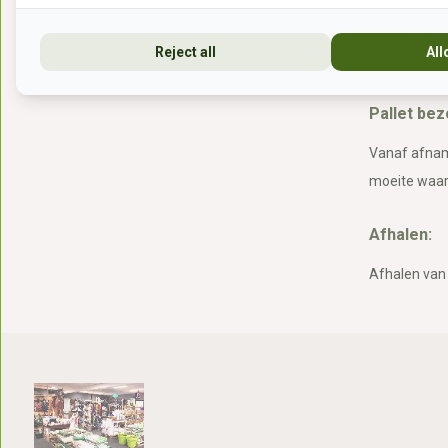
Bij ieder pa
Reject all
All
deze worden
Pallet bez
Vanaf afname
moeite waard
Afhalen:
Afhalen van 