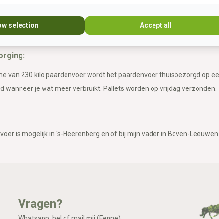
ardenvoer artikel staat bij "specificaties" een actueel overzicht van de 
ow selection
Accept all
 weergegeven in het bestelproces.
orging:
 van 230 kilo paardenvoer wordt het paardenvoer thuisbezorgd op een pa
 wanneer je wat meer verbruikt. Pallets worden op vrijdag verzonden.
voer is mogelijk in
's-Heerenberg
en of bij mijn vader in
Boven-Leeuwen
Vragen?
Whatsapp, bel of mail mij (Fenne)