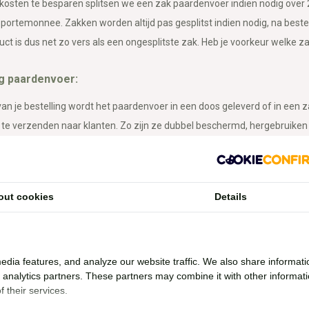
sten te besparen splitsen we een zak paardenvoer indien nodig over 
portemonnee. Zakken worden altijd pas gesplitst indien nodig, na bestelli
duct is dus net zo vers als een ongesplitste zak. Heb je voorkeur welke z
g paardenvoer:
van je bestelling wordt het paardenvoer in een doos geleverd of in een
n te verzenden naar klanten. Zo zijn ze dubbel beschermd, hergebruik
 op deze verpakkingszakken, dus de buitenste zak, staat vaak een ander 
ref je daaronder de zak met het bestelde product aan. De verpakkingsza
s tape vrij van tape.
out cookies
Details
IS verzending van paardenvoer:
sten van paardenvoer zijn dus meer dan bij andere bestellingen, je bet
edia features, and analyze our website traffic. We also share informati
oer bestelt betaal je verzendkosten! Dit omdat er dan vele pakketjes no
d analytics partners. These partners may combine it with other informat
 their services.
sten paardenvoer thuisbezorgd: