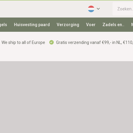
gels
Huisvesting paard
Verzorging
Voer
Zadels en..
We ship to all of Europe
Gratis verzending vanaf €99,- in NL, €110,