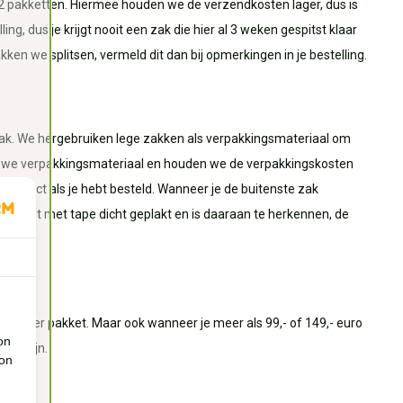
2 pakketten. Hiermee houden we de verzendkosten lager, dus is
ng, dus je krijgt nooit een zak die hier al 3 weken gespitst klaar
akken we splitsen, vermeld dit dan bij opmerkingen in je bestelling.
 zak. We hergebruiken lege zakken als verpakkingsmateriaal om
en we verpakkingsmateriaal en houden we de verpakkingskosten
product als je hebt besteld. Wanneer je de buitenste zak
k wordt met tape dicht geplakt en is daaraan te herkennen, de
aald per pakket. Maar ook wanneer je meer als 99,- of 149,- euro
on
dig zijn.
ion