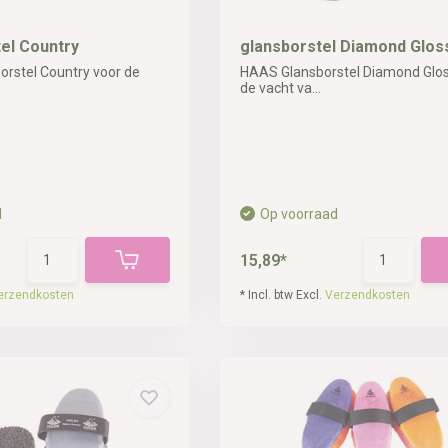
el Country
glansborstel Diamond Glos
rstel Country voor de
HAAS Glansborstel Diamond Glos
de vacht va...
d
Op voorraad
15,89*
erzendkosten
* Incl. btw Excl.
Verzendkosten