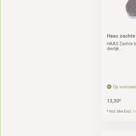
Haas zachte
HAAS Zachte b
dierlijk ...
Op voorraa
13,30*
* Incl. btw Excl.
V