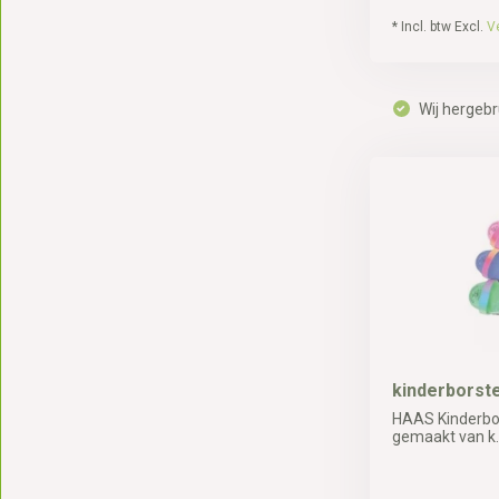
* Incl. btw Excl.
V
Wij hergebr
kinderborste
HAAS Kinderbors
gemaakt van k..