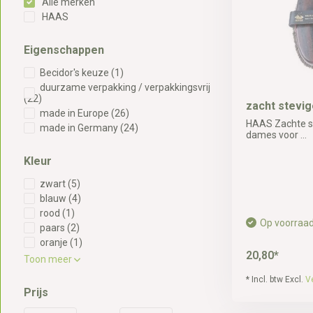
Alle merken
HAAS
Eigenschappen
Becidor's keuze
(1)
duurzame verpakking / verpakkingsvrij
(22)
zacht stevig
made in Europe
(26)
HAAS Zachte ste
made in Germany
(24)
dames voor ...
Kleur
zwart
(5)
blauw
(4)
rood
(1)
Op voorraa
paars
(2)
oranje
(1)
20,80*
Toon meer
* Incl. btw Excl.
V
Prijs