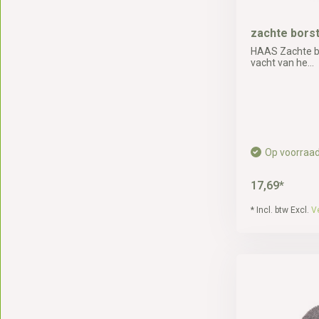
zachte borst
HAAS Zachte bo
vacht van he...
Op voorraa
17,69*
* Incl. btw Excl.
V