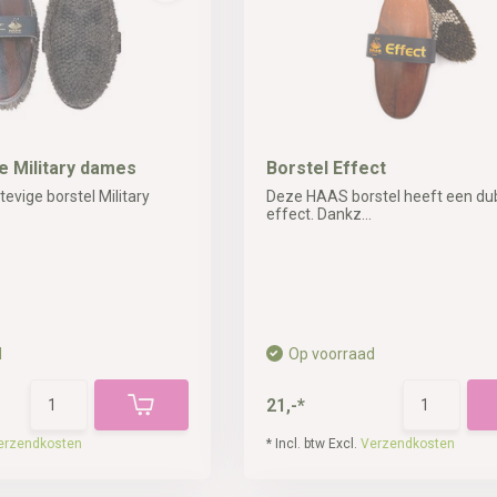
e Military dames
Borstel Effect
vige borstel Military
Deze HAAS borstel heeft een du
effect. Dankz...
d
Op voorraad
21,-*
erzendkosten
* Incl. btw Excl.
Verzendkosten