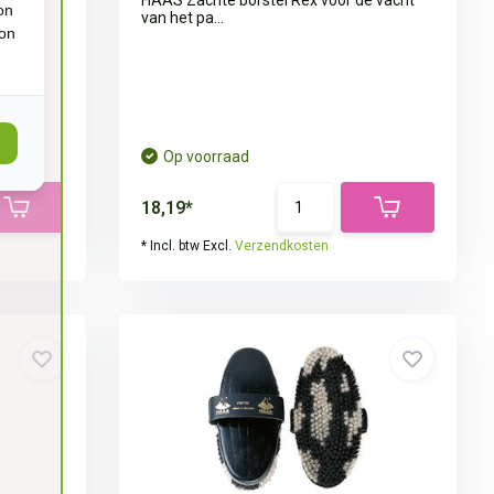
HAAS Zachte borstel Rex voor de vacht
on
van het pa...
ion
Op voorraad
18,19*
* Incl. btw Excl.
Verzendkosten