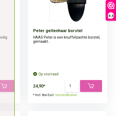
9,4
Peter geitenhaar borstel
ledig
HAAS Peter is een knuffelzachte borstel,
gemaakt...
Op voorraad
24,90*
* Incl. btw Excl.
Verzendkosten