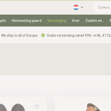
gels
Huisvesting paard
Verzorging
Voer
Zadels en..
We ship to all of Europe
Gratis verzending vanaf €99,- in NL, €110,