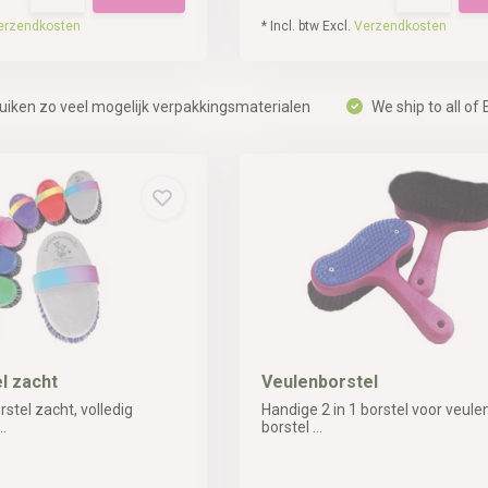
erzendkosten
* Incl. btw Excl.
Verzendkosten
uiken zo veel mogelijk verpakkingsmaterialen
We ship to all of
l zacht
Veulenborstel
tel zacht, volledig
Handige 2 in 1 borstel voor veule
.
borstel ...