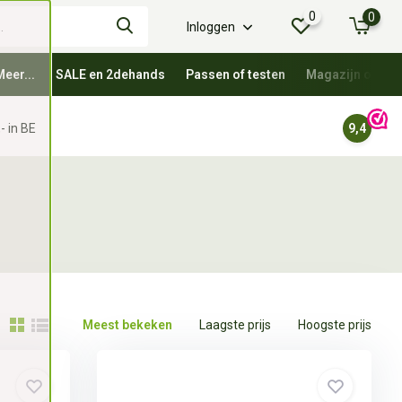
0
0
Inloggen
Meer...
SALE en 2dehands
Passen of testen
Magazijn oprui
- in BE
9,4
Meest bekeken
Laagste prijs
Hoogste prijs