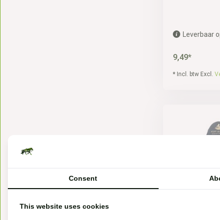
Leverbaar o
9,49*
* Incl. btw Excl.
V
Consent
Ab
This website uses cookies
zachte borst