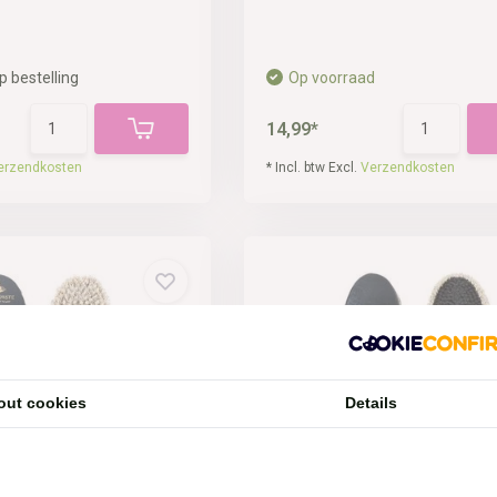
p bestelling
Op voorraad
14,99*
erzendkosten
* Incl. btw Excl.
Verzendkosten
out cookies
Details
el voor het hoofd
Zachte borstel Kavallerie