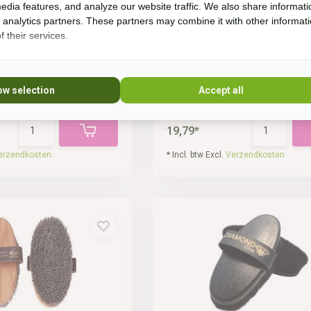
rstel voor het hoofd van
HAAS Zachte borstel Kavallerie
edia features, and analyze our website traffic. We also share informati
verkrijgbaar in d...
d analytics partners. These partners may combine it with other informat
 their services.
ow selection
Accept all
d
Op voorraad
19,79*
erzendkosten
* Incl. btw Excl.
Verzendkosten