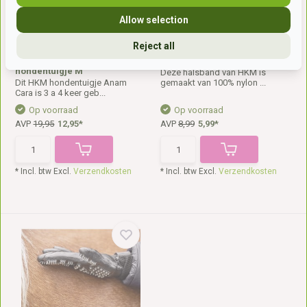
Allow selection
Reject all
Tweedehands Anam Cara
Hondenhalsband Ida
hondentuigje M
Deze halsband van HKM is
Dit HKM hondentuigje Anam
gemaakt van 100% nylon ...
Cara is 3 a 4 keer geb...
Op voorraad
Op voorraad
AVP
19,95
12,95*
AVP
8,99
5,99*
* Incl. btw Excl.
Verzendkosten
* Incl. btw Excl.
Verzendkosten