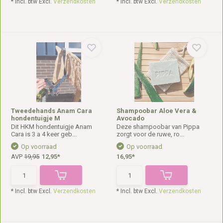
* Incl. btw Excl.
Verzendkosten
* Incl. btw Excl.
Verzendkosten
Tweedehands Anam Cara
Shampoobar Aloe Vera &
hondentuigje M
Avocado
Dit HKM hondentuigje Anam
Deze shampoobar van Pippa
Cara is 3 a 4 keer geb...
zorgt voor de ruwe, ro...
Op voorraad
Op voorraad
AVP
19,95
12,95*
16,95*
* Incl. btw Excl.
Verzendkosten
* Incl. btw Excl.
Verzendkosten