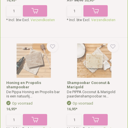
16,95*
AVP
38,95
33,95*
* Incl. btw Excl.
Verzendkosten
* Incl. btw Excl.
Verzendkosten
Honing en Propolis
Shampoobar Coconut &
shampoobar
Marigold
De Pippa Honing en Propolis bar
De PIPPA Coconut & Marigold
is een natuurlij...
paardenshampoobar re...
Op voorraad
Op voorraad
16,95*
16,95*