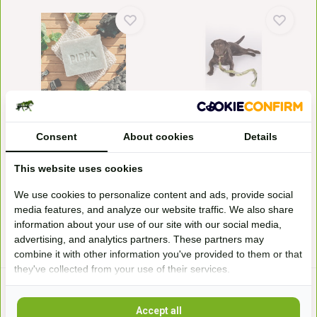
Shampoobar Charcoal &
Hondenlijn Qooper
Peppermint
Deze hondenlijn van HKM is
De Charcoal & Peppermint
verstelbaar naar drie...
Consent
About cookies
Details
shampoobar reinigt je d...
Op voorraad
Op voorraad
This website uses cookies
16,95*
AVP
16,95
10,95*
We use cookies to personalize content and ads, provide social
media features, and analyze our website traffic. We also share
information about your use of our site with our social media,
* Incl. btw Excl.
Verzendkosten
* Incl. btw Excl.
Verzendkosten
advertising, and analytics partners. These partners may
combine it with other information you've provided to them or that
they've collected from your use of their services.
Accept all