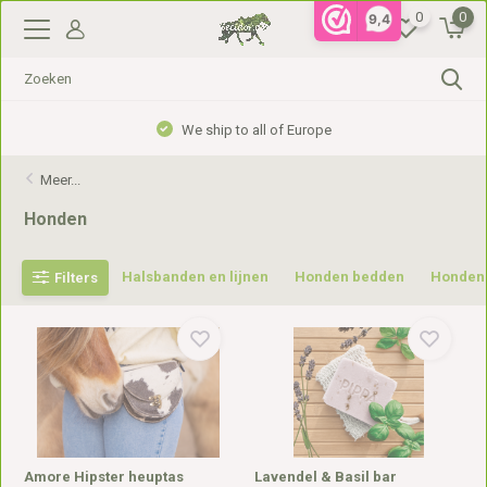
0
0
9,4
We ship to all of Europe
Meer...
Honden
Halsbanden en lijnen
Honden bedden
Honden
Filters
Amore Hipster heuptas
Lavendel & Basil bar