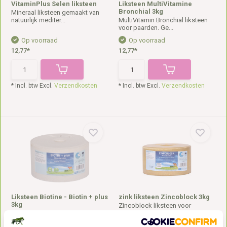
VitaminPlus Selen liksteen
Liksteen MultiVitamine
Bronchial 3kg
Mineraal liksteen gemaakt van
natuurlijk mediter...
MultiVitamin Bronchial liksteen
voor paarden. Ge...
Op voorraad
Op voorraad
12,77*
12,77*
* Incl. btw Excl.
Verzendkosten
* Incl. btw Excl.
Verzendkosten
Liksteen Biotine - Biotin + plus
zink liksteen Zincoblock 3kg
3kg
Zincoblock liksteen voor
Biotin + plus liksteen voor
paarden, gemaakt van Me...
paarden, gemaakt van...