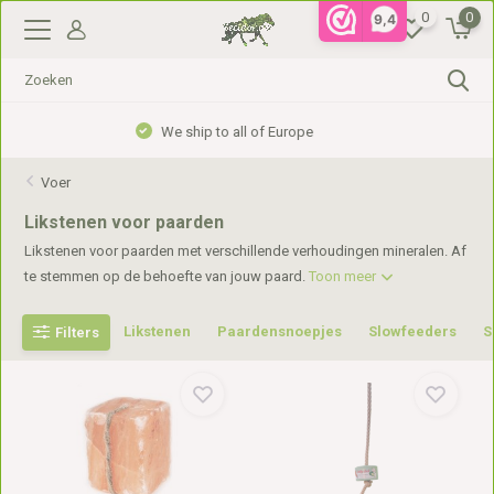
0
0
9,4
Gratis verzending vanaf €99,- in NL, €110,- in BE
Voer
Likstenen voor paarden
Likstenen voor paarden met verschillende verhoudingen mineralen. Af
te stemmen op de behoefte van jouw paard.
Toon meer
Likstenen
Paardensnoepjes
Slowfeeders
S
Filters