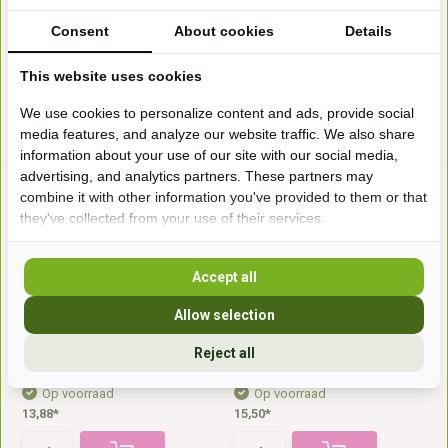
Op voorraad
Op voorraad
Consent
About cookies
Details
12,77*
12,77*
This website uses cookies
* Incl. btw Excl.
Verzendkosten
* Incl. btw Excl.
Verzendkosten
We use cookies to personalize content and ads, provide social
media features, and analyze our website traffic. We also share
information about your use of our site with our social media,
advertising, and analytics partners. These partners may
combine it with other information you've provided to them or that
they've collected from your use of their services.
Accept all
Allow selection
Liksteen magnesium - Super
Liksteen Anti Insect
Mag 3kg
Deze Anti-Insect liksteen is een
Reject all
Super Mag liksteen voor
mineralen likst...
paarden, gemaakt van Med...
Op voorraad
Op voorraad
13,88*
15,50*