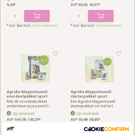
9,44*
AVP
55,52
49,97*
* Incl. btw Excl.
Verzendkosten
* Incl. btw Excl.
Verzendkosten
Agrobs Magenmuesli
Agrobs Magenmuesli
voordeelpakket sport
starterpakket sport
Met dit voordeelpakket
Een Agrobs Magenmuesli
ondersteun je je paard ti...
starterpakket om het te t...
Op voorraad
Op voorraad
AVP
147,78
140,39*
AVP
72,48
68,85*