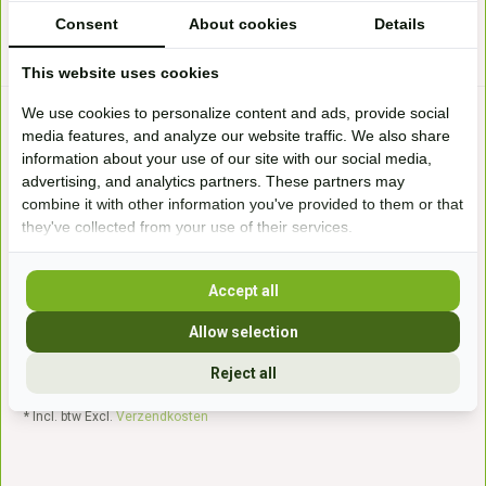
* Incl. btw Excl.
Verzendkosten
* Incl. btw Excl.
Verzendkosten
Consent
About cookies
Details
This website uses cookies
We use cookies to personalize content and ads, provide social
media features, and analyze our website traffic. We also share
information about your use of our site with our social media,
advertising, and analytics partners. These partners may
combine it with other information you've provided to them or that
they've collected from your use of their services.
Liksteen kamille
Imima Liksteen Kamille: Suikervrij
Accept all
paardenspeelg...
Op voorraad
Allow selection
9,44*
Reject all
* Incl. btw Excl.
Verzendkosten