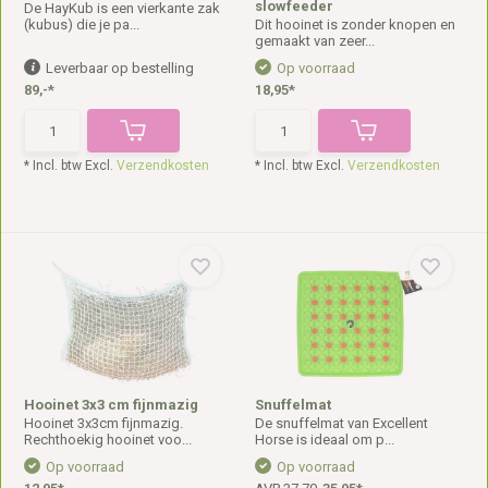
slowfeeder
De HayKub is een vierkante zak
(kubus) die je pa...
Dit hooinet is zonder knopen en
gemaakt van zeer...
Leverbaar op bestelling
Op voorraad
89,-*
18,95*
* Incl. btw Excl.
Verzendkosten
* Incl. btw Excl.
Verzendkosten
Hooinet 3x3 cm fijnmazig
Snuffelmat
Hooinet 3x3cm fijnmazig.
De snuffelmat van Excellent
Rechthoekig hooinet voo...
Horse is ideaal om p...
Op voorraad
Op voorraad