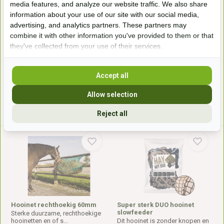
media features, and analyze our website traffic. We also share
information about your use of our site with our social media,
Hooinet katoen
Ruifafdeknet mazen 60mm
advertising, and analytics partners. These partners may
Duurzaam katoenen hooinet (10
Dit ruifafdeknet met mazen van
combine it with other information you've provided to them or that
x 10 cm mazen) voo...
60mm is een duurz...
they've collected from your use of their services.
Op voorraad
Leverbaar op bestelling
19,50*
64,-*
Accept all
Allow selection
* Incl. btw Excl.
Verzendkosten
* Incl. btw Excl.
Verzendkosten
Reject all
Hooinet rechthoekig 60mm
Super sterk DUO hooinet
slowfeeder
Sterke duurzame, rechthoekige
hooinetten en of s...
Dit hooinet is zonder knopen en