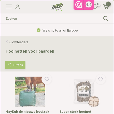
0
0
9,4
We ship to all of Europe
Gratis ver
Slowfeeders
Hooinetten voor paarden
Filters
HayKub de nieuwe hooizak
Super sterk hooinet