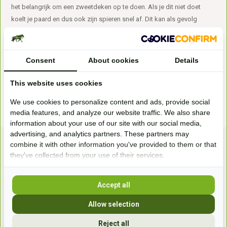
het belangrijk om een zweetdeken op te doen. Als je dit niet doet
koelt je paard en dus ook zijn spieren snel af. Dit kan als gevolg
hebben dat je paard stijve spieren krijgt. Een zweetdeken helpt je
paard bij heet afvoeren van zweet.
Consent
About cookies
Details
This website uses cookies
We use cookies to personalize content and ads, provide social
media features, and analyze our website traffic. We also share
information about your use of our site with our social media,
advertising, and analytics partners. These partners may
combine it with other information you've provided to them or that
they've collected from your use of their services.
Accept all
Bezoek onze
Allow selection
winkel
Reject all
Handelsweg 6a