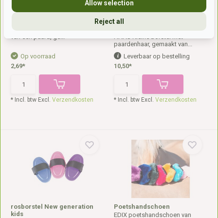
Allow selection
roskam Igel klein
kleine borstel met
Reject all
paardenharen
HAAS Igel Roskam voor de vacht
van een paard, ge...
HAAS Kleine borstel met
paardenhaar, gemaakt van...
Op voorraad
Leverbaar op bestelling
2,69*
10,50*
* Incl. btw Excl.
Verzendkosten
* Incl. btw Excl.
Verzendkosten
rosborstel New generation
Poetshandschoen
kids
EDIX poetshandschoen van