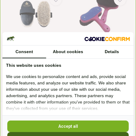
zachte borstel voor het hoofd
Veulenborstel
HAAS Zachte borstel voor het
Handige 2 in 1 borstel voor
hoofd van een paard...
veulens. De borstel ...
Consent
About cookies
Details
Op voorraad
Op voorraad
11,19*
14,99*
This website uses cookies
We use cookies to personalize content and ads, provide social
* Incl. btw Excl.
Verzendkosten
* Incl. btw Excl.
Verzendkosten
media features, and analyze our website traffic. We also share
information about your use of our site with our social media,
advertising, and analytics partners. These partners may
combine it with other information you've provided to them or that
they've collected from your use of their services.
Accept all