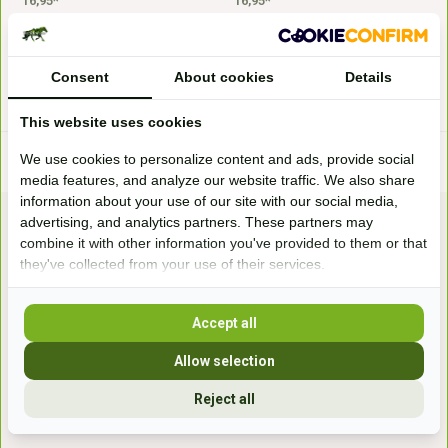
16,95*
16,95*
* Incl. btw Excl.
Verzendkosten
* Incl. btw Excl.
Verzendkosten
Consent
About cookies
Details
This website uses cookies
We use cookies to personalize content and ads, provide social
media features, and analyze our website traffic. We also share
information about your use of our site with our social media,
advertising, and analytics partners. These partners may
combine it with other information you've provided to them or that
they've collected from your use of their services.
Accept all
Bezoek onze
winkel
Allow selection
Handelsweg 6a
Reject all
7041gx 's-Heerenberg