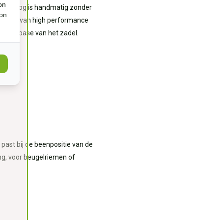
on
e voorboog is handmatig zonder
ion
 middel van high performance
 op de base van het zadel.
 past bij de beenpositie van de
ng, voor beugelriemen of