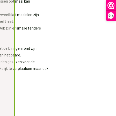
tassen optimaal kan
zweetblad modellen zijn
9,4
eft niet.
k zijn er smalle fenders
t de D ringen rond zijn
an het paard.
orden gekozen voor de
elijk te verplaatsen maar ook