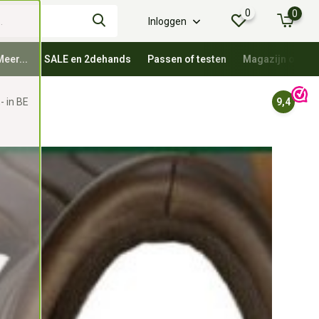
0
0
Inloggen
Meer...
SALE en 2dehands
Passen of testen
Magazijn oprui
- in BE
9,4