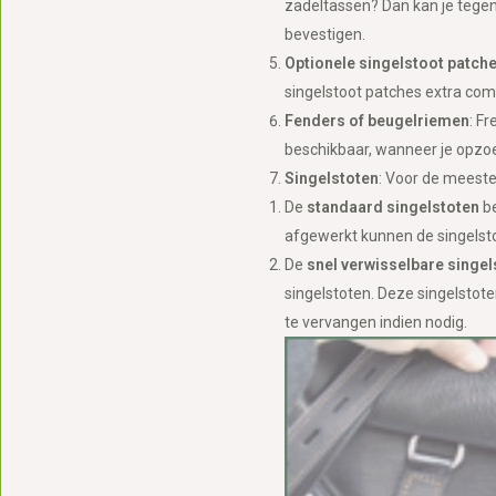
zadeltassen? Dan kan je tegen 
bevestigen.
Optionele singelstoot patch
singelstoot patches extra comf
Fenders of beugelriemen
: F
beschikbaar, wanneer je opzoe
Singelstoten
: Voor de meeste
De
standaard singelstoten
be
afgewerkt kunnen de singelsto
De
snel verwisselbare singel
singelstoten. Deze singelstot
te vervangen indien nodig.