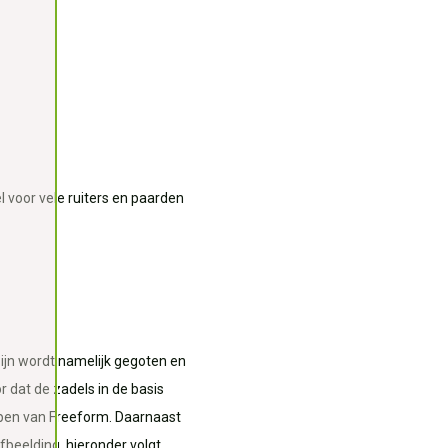
l voor vele ruiters en paarden
jn wordt namelijk gegoten en
r dat de zadels in de basis
ppen van Freeform. Daarnaast
beelding, hieronder volgt