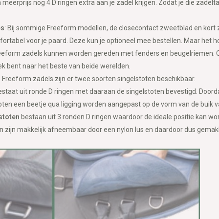
meerprijs nog 4 D ringen extra aan je zadel krijgen. Zodat je die zadel
es
: Bij sommige Freeform modellen, de closecontact zweetblad en kort 
ortabel voor je paard. Deze kun je optioneel mee bestellen. Maar het ho
reeform zadels kunnen worden gereden met fenders en beugelriemen. Oo
k bent naar het beste van beide werelden.
 Freeform zadels zijn er twee soorten singelstoten beschikbaar.
staat uit ronde D ringen met daaraan de singelstoten bevestigd. Doorda
ten een beetje qua ligging worden aangepast op de vorm van de buik v
stoten
bestaan uit 3 ronden D ringen waardoor de ideale positie kan w
en zijn makkelijk afneembaar door een nylon lus en daardoor dus gemakk