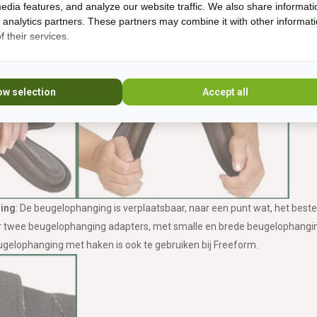
edia features, and analyze our website traffic. We also share informati
rliest en het zadel mogelijk toch geen schoft vrijheid meer geeft. Dez
d analytics partners. These partners may combine it with other informat
te versmallen. De zitting moet van het zadel worden afgenomen (door
 their services.
voorzichtig iets breder of smaller en bevestig de seat vervolgens weer
 tweeën te doen.
ow selection
Accept all
ing
: De beugelophanging is verplaatsbaar, naar een punt wat, het beste
oor twee beugelophanging adapters, met smalle en brede beugelophangi
gelophanging met haken is ook te gebruiken bij Freeform.