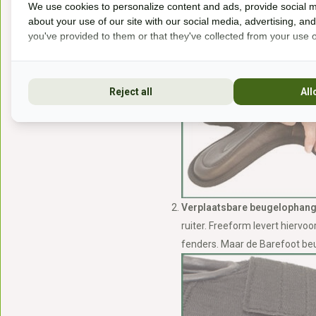
We use cookies to personalize content and ads, provide social m
de voorboog zijn stevigheid ve
about your use of our site with our social media, advertising, an
gereedschap te verbreden of 
you've provided to them or that they've collected from your use of
klittenband). Duw de voorboog 
Vaak is het handig dit met z’n
Reject all
All
Verplaatsbare beugelophang
ruiter. Freeform levert hierv
fenders. Maar de Barefoot beu