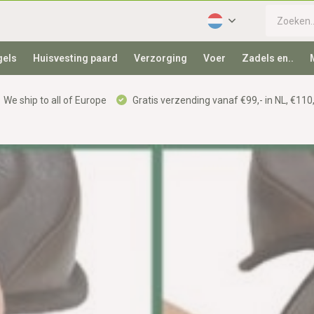
gels
Huisvesting paard
Verzorging
Voer
Zadels en..
We ship to all of Europe
Gratis verzending vanaf €99,- in NL, €110,