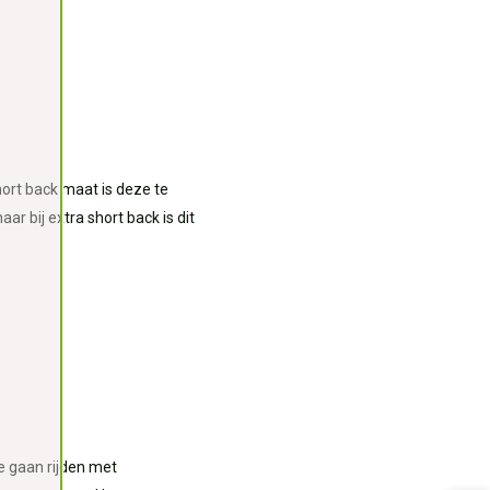
hort back maat is deze te
ar bij extra short back is dit
e gaan rijden met