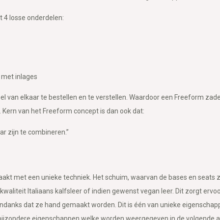
t 4 losse onderdelen:
 met inlages
el van elkaar te bestellen en te verstellen. Waardoor een Freeform zade
Kern van het Freeform concept is dan ook dat:
aar zijn te combineren.”
kt met een unieke techniek. Het schuim, waarvan de bases en seats zi
aliteit Italiaans kalfsleer of indien gewenst vegan leer. Dit zorgt ervoo
 ondanks dat ze hand gemaakt worden. Dit is één van unieke eigenscha
 bijzondere eigenschappen welke worden weergegeven in de volgende af