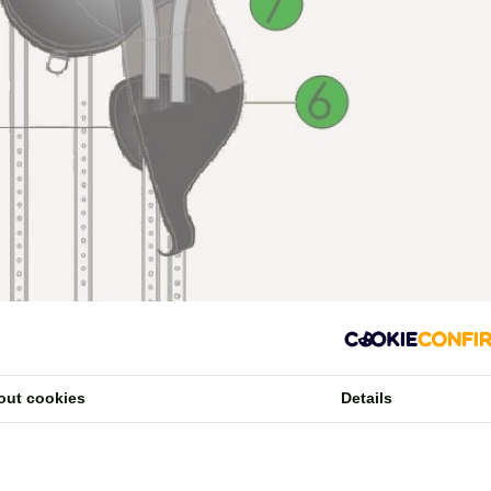
out cookies
Details
og
: De flexibele aluminium voorboog zorgt ervoor dat de zadels blijve
 vrijheid, de voorboog is flexibel, maar wel zo stabiel dat wordt voorkom