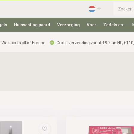
gels
Huisvesting paard
Verzorging
Voer
Zadels en..
We ship to all of Europe
Gratis verzending vanaf €99,- in NL, €110,