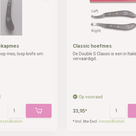
bekapmes
Classic hoefmes
oop mes, loop knife om
De Double S Classic is een in Itali
vervaardigd...
d
Op voorraad
33,95*
erzendkosten
* Incl. btw Excl.
Verzendkosten