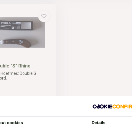
ble "S" Rhino
 Hoefmes: Double S
rd...
d
out cookies
Details