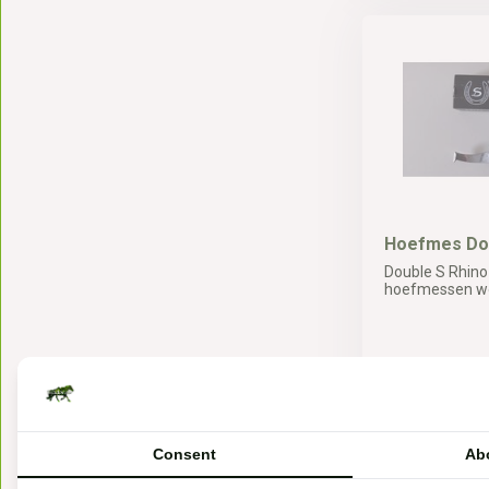
Hoefmes Dou
Double S Rhino
hoefmessen wo
Op voorraa
Consent
Ab
35,95*