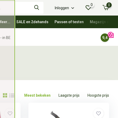
0
0
Inloggen
Meer...
SALE en 2dehands
Passen of testen
Magazijn oprui
- in BE
9,4
Meest bekeken
Laagste prijs
Hoogste prijs