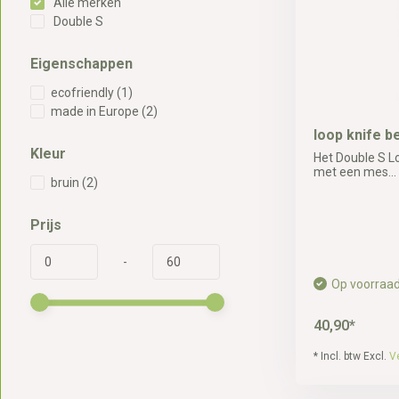
Alle merken
Double S
Eigenschappen
ecofriendly
(1)
made in Europe
(2)
loop knife 
Kleur
Het Double S L
met een mes...
bruin
(2)
Prijs
-
Op voorraa
40,90*
* Incl. btw Excl.
V