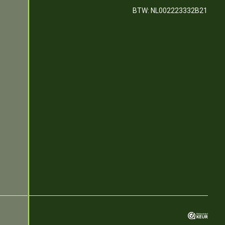
BTW: NL002223332B21