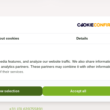
Vragen?
out cookies
Details
Whatsapp, bel of mail mij (Fenne)
Ik ben het best te bereiken via Whatsapp.
edia features, and analyze our website traffic. We also share informati
d analytics partners. These partners may combine it with other informat
 their services.
Ik help je graag. Ik probeer veel producten zelf
* Lees 
uit en rij al bijna 20 jaar boomloos. Even lang
rij ik met barebackpads. Mijn paarden zijn al
10 jaar ijzerloos en wonen in een paddock
ow selection
Accept all
paradise. Sinds 20
+31 (0) 639755891