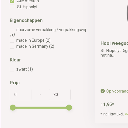
Alle merken
St. Hippolyt
Eigenschappen
duurzame verpakking / verpakkingsvrij
(1)
made in Europe
(2)
Hooi weegsc
made in Germany
(2)
St. Hippolyt Di
het na...
Kleur
zwart
(1)
Prijs
Op voorraa
-
11,95*
* Incl. btw Excl.
V