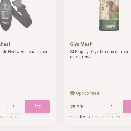
haal
Glyx Mash
gitale Hooiweegschaal voor
St.Hippolyt Glyx-Mash is een spec
soort mash...
d
Op voorraad
28,99*
erzendkosten
* Incl. btw Excl.
Verzendkosten