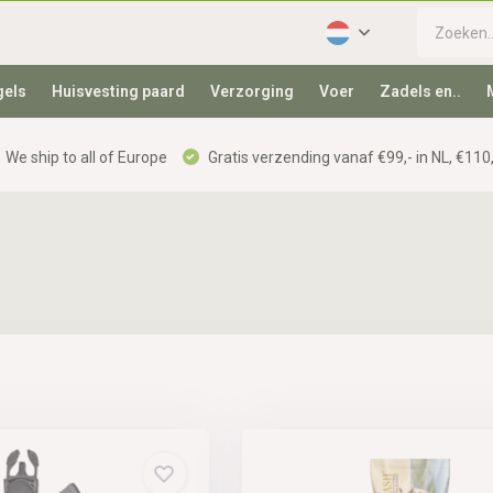
gels
Huisvesting paard
Verzorging
Voer
Zadels en..
We ship to all of Europe
Gratis verzending vanaf €99,- in NL, €110,