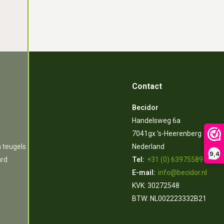
Contact
Becidor
Handelsweg 6a
7041gx 's-Heerenberg
n teugels
Nederland
9,4
ard
Tel:
+31 (0) 639755891
E-mail:
info@becidor.nl
KVK: 30272548
BTW: NL002223332B21