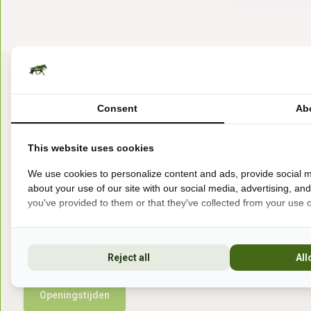
Consent
Ab
This website uses cookies
Bezoek onze winkel
We use cookies to personalize content and ads, provide social m
about your use of our site with our social media, advertising, an
Handelsweg 6a
you've provided to them or that they've collected from your use of
7041gx 's-Heerenberg
aan de Duitse grens, aan de A12/A3
Reject all
All
Openingstijden