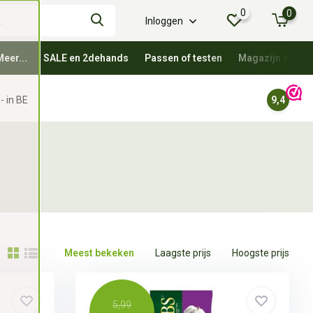
0
0
Inloggen
Meer...
SALE en 2dehands
Passen of testen
Magazijn oprui
- in BE
9,4
Meest bekeken
Laagste prijs
Hoogste prijs
5,99