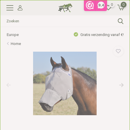
0
0
9,4
Gratis verzending vanaf €99,- in NL, €110,- in BE
Home