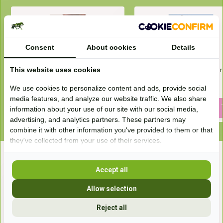
Consent
About cookies
Details
This website uses cookies
Neusnetje Cashel UV werend
Crusader vliegenmasker
oren en neus
12,99
15,99
We use cookies to personalize content and ads, provide social
43,99
media features, and analyze our website traffic. We also share
information about your use of our site with our social media,
advertising, and analytics partners. These partners may
combine it with other information you've provided to them or that
they've collected from your use of their services.
Recent bekeken
Accept all
Allow selection
Reject all