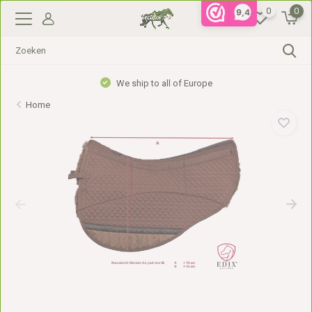
0
0
9,4
We ship to all of Europe
Home