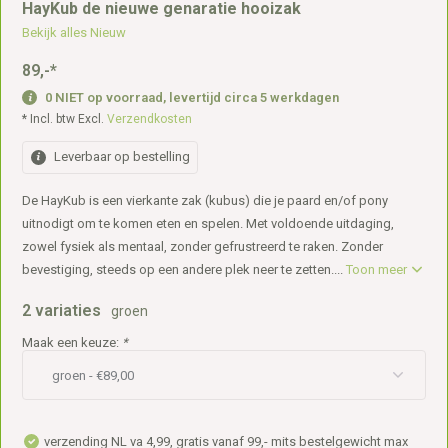
HayKub de nieuwe genaratie hooizak
Bekijk alles Nieuw
89,-
*
0 NIET op voorraad, levertijd circa 5 werkdagen
* Incl. btw Excl.
Verzendkosten
Leverbaar op bestelling
De HayKub is een vierkante zak (kubus) die je paard en/of pony
uitnodigt om te komen eten en spelen. Met voldoende uitdaging,
zowel fysiek als mentaal, zonder gefrustreerd te raken. Zonder
bevestiging, steeds op een andere plek neer te zetten....
Toon meer
2 variaties
groen
Maak een keuze:
*
verzending NL va 4,99, gratis vanaf 99,- mits bestelgewicht max