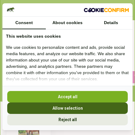
Bijpassende en vergelijkbare artikelen
Consent
About cookies
Details
This website uses cookies
We use cookies to personalize content and ads, provide social
media features, and analyze our website traffic. We also share
Opberghulp voor zweepjes en
Touwhalster Profi
information about your use of our site with our social media,
sticks
advertising, and analytics partners. These partners may
24,99
4,85
combine it with other information you've provided to them or that
they've collected from your use of their services.
Accept all
Allow selection
Recent bekeken
Reject all