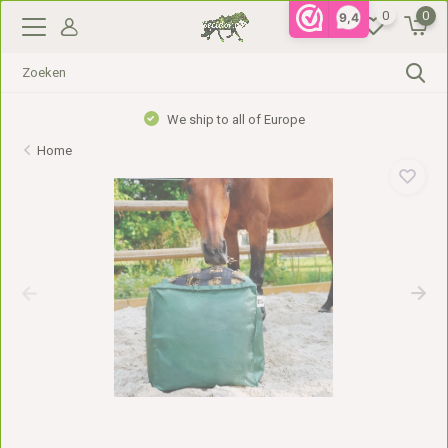
0
0
9,4
We ship to all of Europe
Home