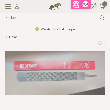
0
0
9,4
We ship to all of Europe
Home