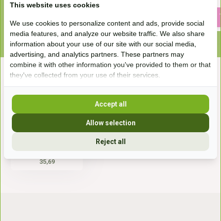
21,95
25,95
This website uses cookies
We use cookies to personalize content and ads, provide social
media features, and analyze our website traffic. We also share
information about your use of our site with our social media,
advertising, and analytics partners. These partners may
combine it with other information you've provided to them or that
they've collected from your use of their services.
Recent bekeken
Accept all
Allow selection
Reject all
Hoefrasp
35,69