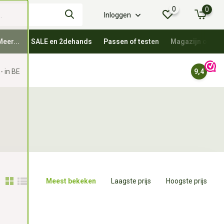
0
0
Inloggen
Meer...
SALE en 2dehands
Passen of testen
Magazijn oprui
- in BE
9,4
Meest bekeken
Laagste prijs
Hoogste prijs