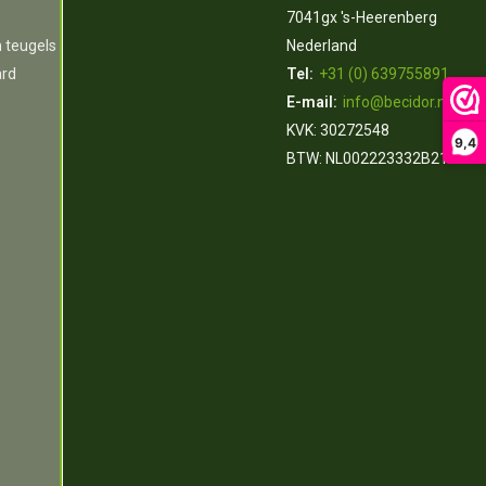
7041gx 's-Heerenberg
n teugels
Nederland
ard
Tel:
+31 (0) 639755891
E-mail:
info@becidor.nl
KVK: 30272548
9,4
BTW: NL002223332B21