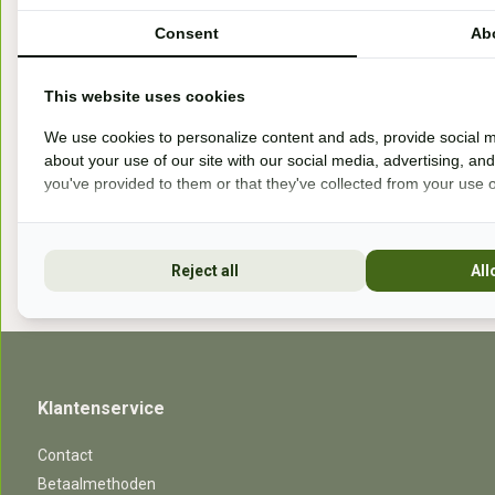
Handelsweg 6a
Consent
Ab
7041gx 's-Heerenberg
This website uses cookies
aan de Duitse grens, aan de A12/A3
We use cookies to personalize content and ads, provide social m
about your use of our site with our social media, advertising, an
you've provided to them or that they've collected from your use of
Openingstijden
Reject all
All
Klantenservice
Contact
Betaalmethoden