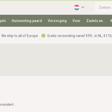
gels
Huisvesting paard
Verzorging
Voer
Zadels en..
We ship to all of Europe
Gratis verzending vanaf €99,- in NL, €110,
vonden!...