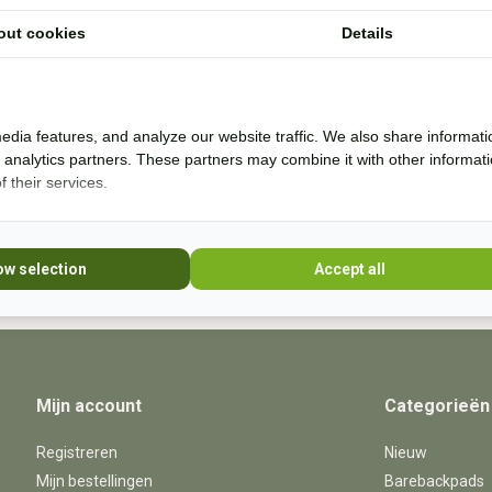
out cookies
Details
Ik help je graag. Ik probeer veel producten zelf
* Lees 
uit en rij al bijna 20 jaar boomloos. Even lang
rij ik met barebackpads. Mijn paarden zijn al
10 jaar ijzerloos en wonen in een paddock
edia features, and analyze our website traffic. We also share informati
paradise. Sinds 20
d analytics partners. These partners may combine it with other informat
 their services.
+31 (0) 639755891
info@becidor.nl
ow selection
Accept all
Mijn account
Categorieën
Registreren
Nieuw
Mijn bestellingen
Barebackpads