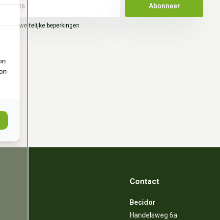
Abonneer
hier de wettelijke beperkingen
on
ion
Contact
Becidor
Handelsweg 6a