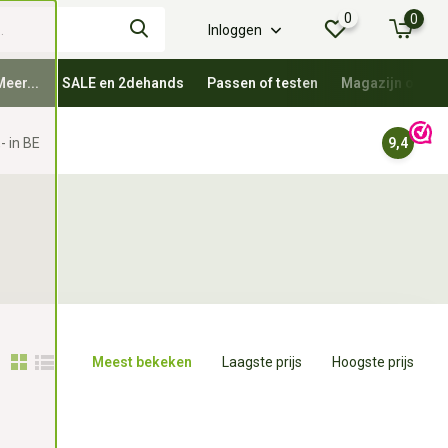
0
0
Inloggen
Meer...
SALE en 2dehands
Passen of testen
Magazijn oprui
- in BE
9,4
Meest bekeken
Laagste prijs
Hoogste prijs