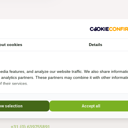
Vragen?
out cookies
Details
Whatsapp, bel of mail mij (Fenne)
Ik ben het best te bereiken via Whatsapp.
edia features, and analyze our website traffic. We also share informati
d analytics partners. These partners may combine it with other informat
 their services.
Ik help je graag. Ik probeer veel producten zelf
* Lees 
uit en rij al bijna 20 jaar boomloos. Even lang
rij ik met barebackpads. Mijn paarden zijn al
10 jaar ijzerloos en wonen in een paddock
ow selection
Accept all
paradise. Sinds 20
+31 (0) 639755891