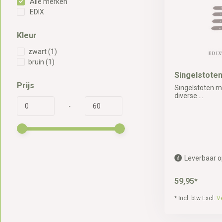
Alle merken
EDIX
Kleur
zwart
(1)
bruin
(1)
Singelstoten
Prijs
Singelstoten me
diverse ...
-
Leverbaar o
59,95*
* Incl. btw Excl.
V