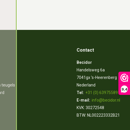
Contact
Becidor
Handelsweg 6a
7041gx 's-Heerenberg
n teugels
Nederland
9,4
ard
Tel:
+31 (0) 639755891
E-mail:
info@becidor.nl
KVK: 30272548
BTW: NL002223332B21