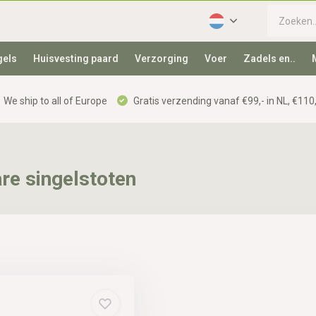
gels
Huisvesting paard
Verzorging
Voer
Zadels en..
We ship to all of Europe
Gratis verzending vanaf €99,- in NL, €110,
e singelstoten