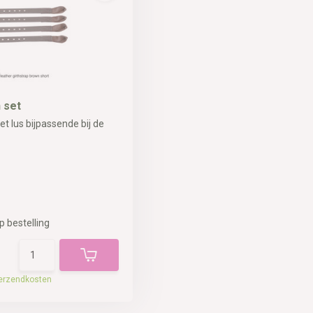
 set
t lus bijpassende bij de
p bestelling
erzendkosten