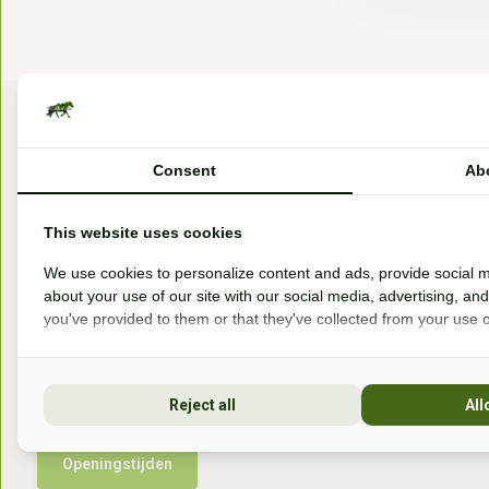
Consent
Ab
This website uses cookies
Bezoek onze winkel
We use cookies to personalize content and ads, provide social m
about your use of our site with our social media, advertising, an
Handelsweg 6a
you've provided to them or that they've collected from your use of
7041gx 's-Heerenberg
aan de Duitse grens, aan de A12/A3
Reject all
All
Openingstijden