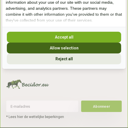
information about your use of our site with our social media,
7041gx 's-Heerenberg
advertising, and analytics partners. These partners may
combine it with other information you've provided to them or that
they've collected from your use of their services.
aan de Duitse grens, aan de A12/A3
Accept all
Openingstijden
Allow selection
+31 (0) 639755891
info@becidor.nl
Reject all
Abonneer
* Lees hier de wettelijke beperkingen