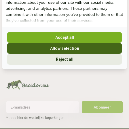
information about your use of our site with our social media,
7041gx 's-Heerenberg
advertising, and analytics partners. These partners may
combine it with other information you've provided to them or that
they've collected from your use of their services.
aan de Duitse grens, aan de A12/A3
Accept all
Openingstijden
Allow selection
+31 (0) 639755891
info@becidor.nl
Reject all
Abonneer
* Lees hier de wettelijke beperkingen