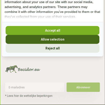
information about your use of our site with our social media,
7041gx 's-Heerenberg
advertising, and analytics partners. These partners may
combine it with other information you've provided to them or that
they've collected from your use of their services.
aan de Duitse grens, aan de A12/A3
Accept all
Openingstijden
Allow selection
+31 (0) 639755891
info@becidor.nl
Reject all
Abonneer
* Lees hier de wettelijke beperkingen