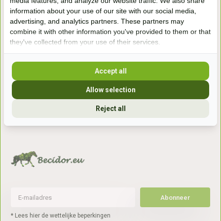
media features, and analyze our website traffic. We also share
information about your use of our site with our social media,
Handelsweg 6a
advertising, and analytics partners. These partners may
7041gx 's-Heerenberg
combine it with other information you've provided to them or that
they've collected from your use of their services.
aan de Duitse grens, aan de A12/A3
Accept all
Openingstijden
Allow selection
+31 (0) 639755891
Reject all
info@becidor.nl
Abonneer
* Lees hier de wettelijke beperkingen