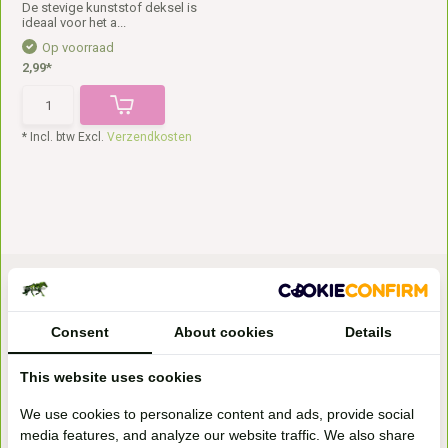
De stevige kunststof deksel is
ideaal voor het a...
Op voorraad
2,99*
* Incl. btw Excl.
Verzendkosten
Consent
About cookies
Details
This website uses cookies
Bezoek onze
We use cookies to personalize content and ads, provide social
winkel
media features, and analyze our website traffic. We also share
Handelsweg 6a