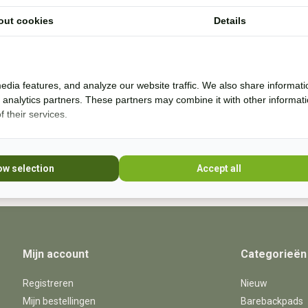
out cookies
Details
Ik help je graag. Ik probeer veel producten zelf
* Lees 
uit en rij al bijna 20 jaar boomloos. Even lang
rij ik met barebackpads. Mijn paarden zijn al
10 jaar ijzerloos en wonen in een paddock
edia features, and analyze our website traffic. We also share informati
paradise. Sinds 20
d analytics partners. These partners may combine it with other informat
 their services.
+31 (0) 639755891
info@becidor.nl
ow selection
Accept all
Mijn account
Categorieën
Registreren
Nieuw
Mijn bestellingen
Barebackpads