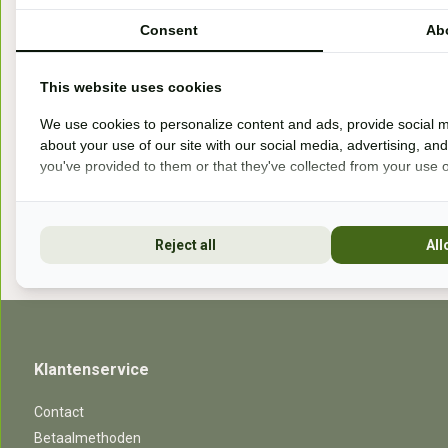
Handelsweg 6a
Consent
Ab
7041gx 's-Heerenberg
This website uses cookies
aan de Duitse grens, aan de A12/A3
We use cookies to personalize content and ads, provide social m
about your use of our site with our social media, advertising, an
you've provided to them or that they've collected from your use of
Openingstijden
Reject all
All
Klantenservice
Contact
Betaalmethoden