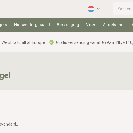
gels
Huisvesting paard
Verzorging
Voer
Zadels en..
We ship to all of Europe
Gratis verzending vanaf €99,- in NL, €110,
gel
vonden!...