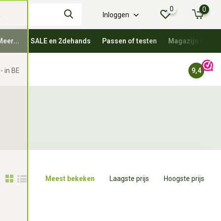
0
0
Inloggen
Meer...
SALE en 2dehands
Passen of testen
Magazijn oprui
- in BE
9,4
Meest bekeken
Laagste prijs
Hoogste prijs