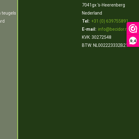
7041gx 's-Heerenberg
n teugels
Nederland
ard
Tel:
+31 (0) 639755891
E-mail:
info@becidor.nl
KVK: 30272548
9,4
BTW: NL002223332B21