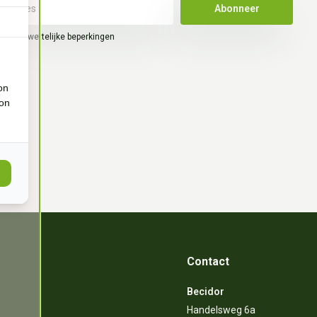
Abonneer
hier de wettelijke beperkingen
on
ion
Contact
Becidor
Handelsweg 6a