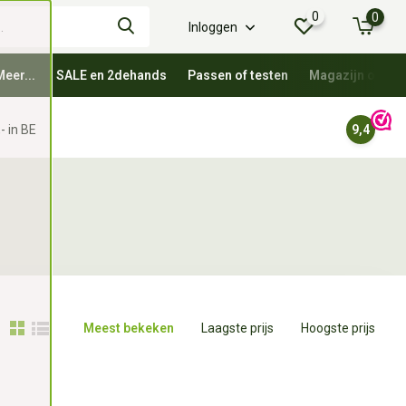
0
0
Inloggen
Meer...
SALE en 2dehands
Passen of testen
Magazijn oprui
- in BE
9,4
Meest bekeken
Laagste prijs
Hoogste prijs