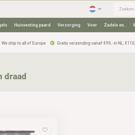
gels
Huisvesting paard
Verzorging
Voer
Zadels en..
We ship to all of Europe
Gratis verzending vanaf €99,- in NL, €110,
m draad