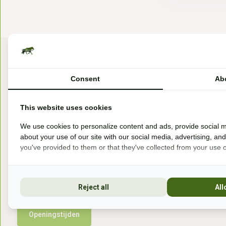
Consent
Ab
This website uses cookies
Bezoek onze winkel
We use cookies to personalize content and ads, provide social m
about your use of our site with our social media, advertising, an
Handelsweg 6a
you've provided to them or that they've collected from your use of
7041gx 's-Heerenberg
aan de Duitse grens, aan de A12/A3
Reject all
All
Openingstijden