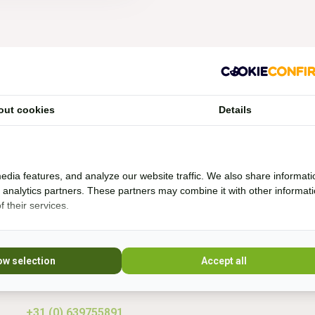
Vragen?
out cookies
Details
Whatsapp, bel of mail mij (Fenne)
Ik ben het best te bereiken via Whatsapp.
edia features, and analyze our website traffic. We also share informati
d analytics partners. These partners may combine it with other informat
 their services.
Ik help je graag. Ik probeer veel producten zelf
* Lees 
uit en rij al bijna 20 jaar boomloos. Even lang
rij ik met barebackpads. Mijn paarden zijn al
10 jaar ijzerloos en wonen in een paddock
ow selection
Accept all
paradise. Sinds 20
+31 (0) 639755891