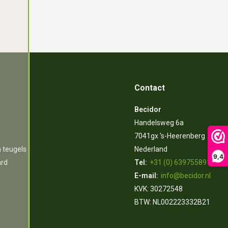
Contact
Becidor
Handelsweg 6a
7041gx 's-Heerenberg
n teugels
Nederland
9,4
ard
Tel:
+31 (0) 639755891
E-mail:
info@becidor.nl
KVK: 30272548
BTW: NL002223332B21