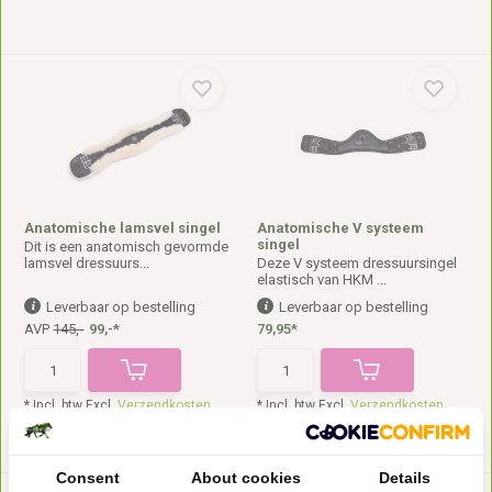
Anatomische lamsvel singel
Anatomische V systeem
singel
Dit is een anatomisch gevormde
lamsvel dressuurs...
Deze V systeem dressuursingel
elastisch van HKM ...
Leverbaar op bestelling
Leverbaar op bestelling
AVP
145,-
99,-*
79,95*
* Incl. btw Excl.
Verzendkosten
* Incl. btw Excl.
Verzendkosten
Consent
About cookies
Details