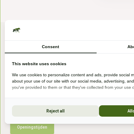
Consent
Ab
This website uses cookies
Bezoek onze winkel
We use cookies to personalize content and ads, provide social m
about your use of our site with our social media, advertising, an
Handelsweg 6a
you've provided to them or that they've collected from your use of
7041gx 's-Heerenberg
aan de Duitse grens, aan de A12/A3
Reject all
All
Openingstijden