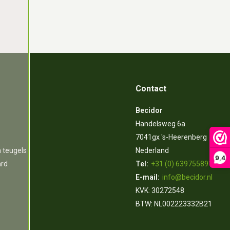
Contact
Becidor
Handelsweg 6a
7041gx 's-Heerenberg
n teugels
Nederland
9,4
ard
Tel:
+31 (0) 639755891
E-mail:
info@becidor.nl
KVK: 30272548
BTW: NL002223332B21