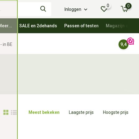
0
0
Inloggen
Meer...
SALE en 2dehands
Passen of testen
Magazijn oprui
- in BE
9,4
Meest bekeken
Laagste prijs
Hoogste prijs