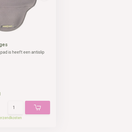
ages
ad is heeft een antislip
d
erzendkosten