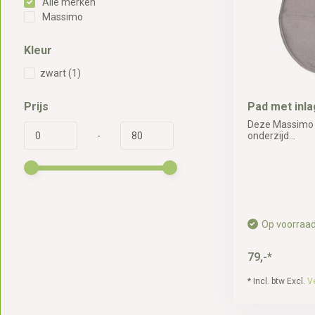
Alle merken
Massimo
Kleur
zwart
(1)
Prijs
Pad met inl
Deze Massimo p
-
onderzijd...
Op voorraa
79,-*
* Incl. btw Excl.
V