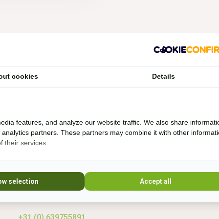
Vragen?
out cookies
Details
Whatsapp, bel of mail mij (Fenne)
Ik ben het best te bereiken via Whatsapp.
edia features, and analyze our website traffic. We also share informati
d analytics partners. These partners may combine it with other informat
 their services.
Ik help je graag. Ik probeer veel producten zelf
* Lees 
uit en rij al bijna 20 jaar boomloos. Even lang
rij ik met barebackpads. Mijn paarden zijn al
10 jaar ijzerloos en wonen in een paddock
ow selection
Accept all
paradise. Sinds 20
+31 (0) 639755891