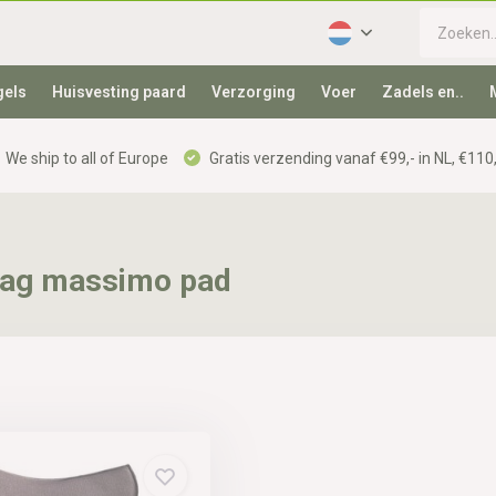
gels
Huisvesting paard
Verzorging
Voer
Zadels en..
We ship to all of Europe
Gratis verzending vanaf €99,- in NL, €110,
laag massimo pad