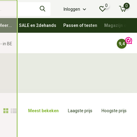
0
0
Inloggen
Meer...
SALE en 2dehands
Passen of testen
Magazijn oprui
- in BE
9,4
Meest bekeken
Laagste prijs
Hoogste prijs