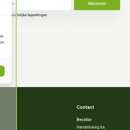
Abonneer
hier de wettelijke beperkingen
on
ion
Contact
Becidor
Handelsweg 6a