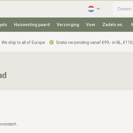
gels
Huisvesting paard
Verzorging
Voer
Zadels en..
We ship to all of Europe
Gratis verzending vanaf €99,- in NL, €110,
ad
vonden!...