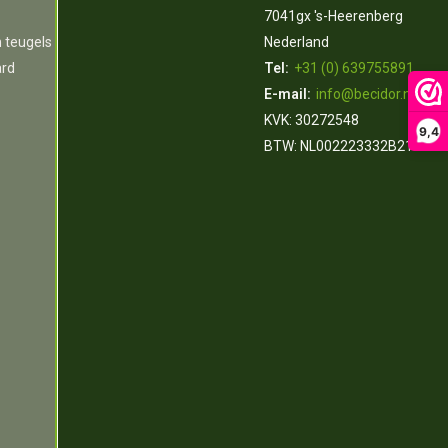
7041gx 's-Heerenberg
n teugels
Nederland
ard
Tel:
+31 (0) 639755891
E-mail:
info@becidor.nl
KVK: 30272548
9,4
BTW: NL002223332B21