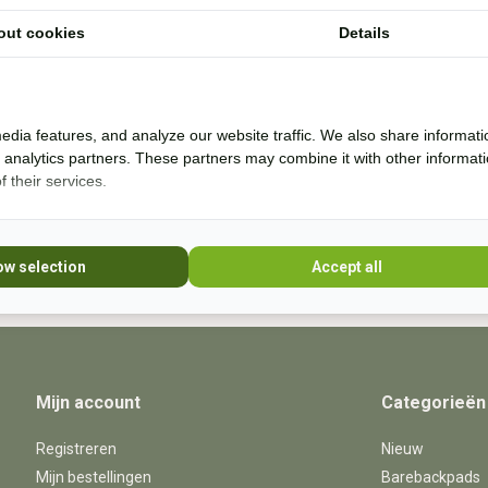
out cookies
Details
Ik help je graag. Ik probeer veel producten zelf
* Lees 
uit en rij al bijna 20 jaar boomloos. Even lang
rij ik met barebackpads. Mijn paarden zijn al
10 jaar ijzerloos en wonen in een paddock
edia features, and analyze our website traffic. We also share informati
paradise. Sinds 20
d analytics partners. These partners may combine it with other informat
 their services.
+31 (0) 639755891
info@becidor.nl
ow selection
Accept all
Mijn account
Categorieën
Registreren
Nieuw
Mijn bestellingen
Barebackpads