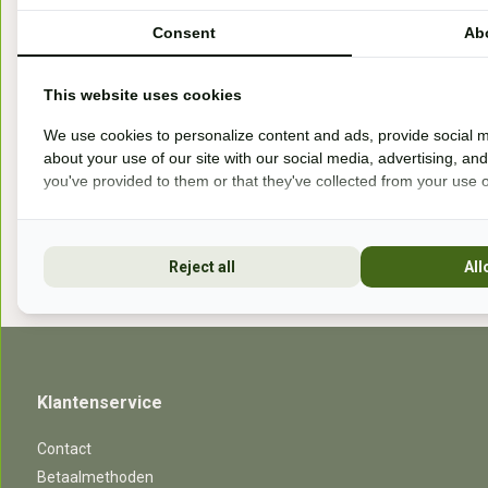
Handelsweg 6a
Consent
Ab
7041gx 's-Heerenberg
This website uses cookies
aan de Duitse grens, aan de A12/A3
We use cookies to personalize content and ads, provide social m
about your use of our site with our social media, advertising, an
you've provided to them or that they've collected from your use of
Openingstijden
Reject all
All
Klantenservice
Contact
Betaalmethoden