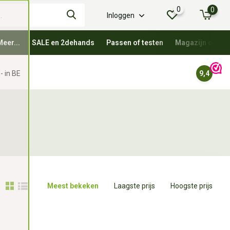
0
0
Inloggen
Meer...
SALE en 2dehands
Passen of testen
Magazijn oprui
- in BE
9,4
Meest bekeken
Laagste prijs
Hoogste prijs