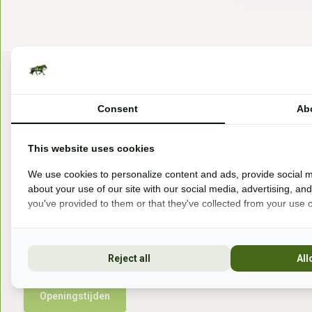
Consent
Ab
This website uses cookies
Bezoek onze winkel
We use cookies to personalize content and ads, provide social m
about your use of our site with our social media, advertising, an
Handelsweg 6a
you've provided to them or that they've collected from your use of
7041gx 's-Heerenberg
aan de Duitse grens, aan de A12/A3
Reject all
All
Openingstijden