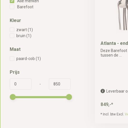
Alle merken
Barefoot
Kleur
zwart
(1)
bruin
(1)
Atlanta - en
Maat
Deze Barefoot A
tussen de ...
paard-cob
(1)
Prijs
-
Leverbaar o
849,-*
* Incl. btw Excl.
V