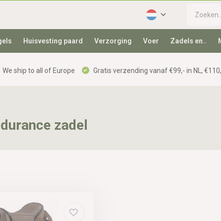
gels
Huisvesting paard
Verzorging
Voer
Zadels en..
We ship to all of Europe
Gratis verzending vanaf €99,- in NL, €110,
ndurance zadel