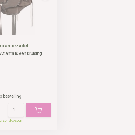
durancezadel
tlanta is een kruising
p bestelling
erzendkosten