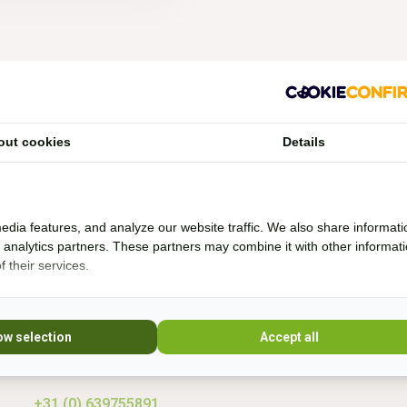
Vragen?
out cookies
Details
Whatsapp, bel of mail mij (Fenne)
Ik ben het best te bereiken via Whatsapp.
edia features, and analyze our website traffic. We also share informati
d analytics partners. These partners may combine it with other informat
 their services.
Ik help je graag. Ik probeer veel producten zelf
* Lees 
uit en rij al bijna 20 jaar boomloos. Even lang
rij ik met barebackpads. Mijn paarden zijn al
10 jaar ijzerloos en wonen in een paddock
ow selection
Accept all
paradise. Sinds 20
+31 (0) 639755891