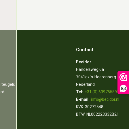
Contact
Becidor
Handelsweg 6a
7041gx 's-Heerenberg
n teugels
Nederland
9,4
ard
Tel:
+31 (0) 639755891
E-mail:
info@becidor.nl
KVK: 30272548
BTW: NL002223332B21