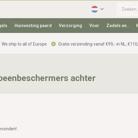
gels
Huisvesting paard
Verzorging
Voer
Zadels en..
We ship to all of Europe
Gratis verzending vanaf €99,- in NL, €110,
 beenbeschermers achter
vonden!...