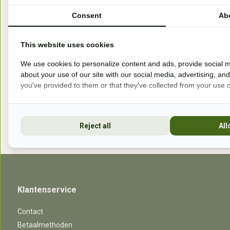
Handelsweg 6a
Consent
Ab
7041gx 's-Heerenberg
This website uses cookies
aan de Duitse grens, aan de A12/A3
We use cookies to personalize content and ads, provide social m
about your use of our site with our social media, advertising, an
you've provided to them or that they've collected from your use of
Openingstijden
Reject all
All
Klantenservice
Contact
Betaalmethoden