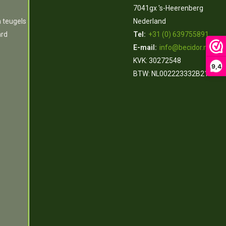
7041gx 's-Heerenberg
n teugels
Nederland
ard
Tel:
+31 (0) 639755891
E-mail:
info@becidor.nl
KVK: 30272548
9,4
BTW: NL002223332B21