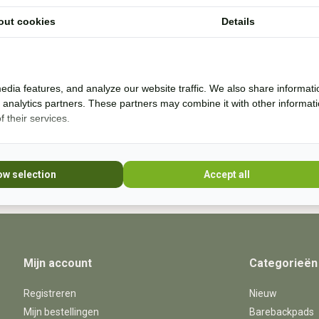
out cookies
Details
Ik help je graag. Ik probeer veel producten zelf
* Lees 
uit en rij al bijna 20 jaar boomloos. Even lang
rij ik met barebackpads. Mijn paarden zijn al
10 jaar ijzerloos en wonen in een paddock
edia features, and analyze our website traffic. We also share informati
paradise. Sinds 20
d analytics partners. These partners may combine it with other informat
 their services.
+31 (0) 639755891
info@becidor.nl
ow selection
Accept all
Mijn account
Categorieën
Registreren
Nieuw
Mijn bestellingen
Barebackpads