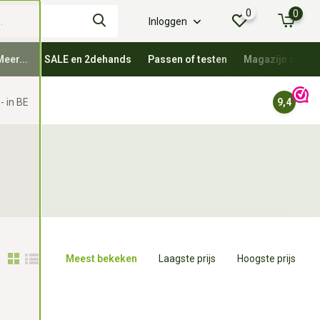
0
0
Inloggen
Meer...
SALE en 2dehands
Passen of testen
Magazijn oprui
- in BE
9,4
Meest bekeken
Laagste prijs
Hoogste prijs