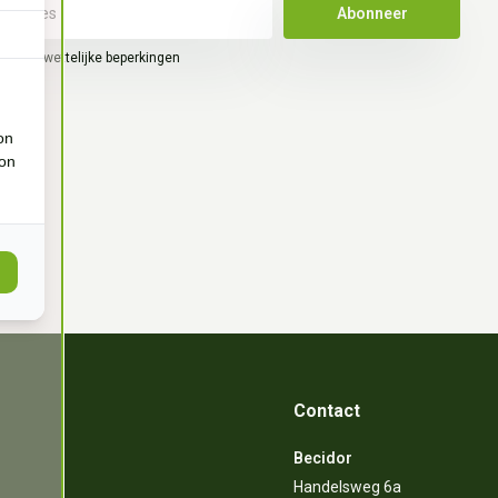
Abonneer
hier de wettelijke beperkingen
on
ion
Contact
Becidor
Handelsweg 6a