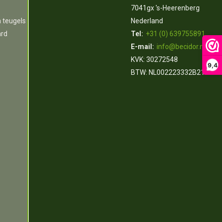
7041gx 's-Heerenberg
n teugels
Nederland
ard
Tel:
+31 (0) 639755891
E-mail:
info@becidor.nl
KVK: 30272548
9,4
BTW: NL002223332B21