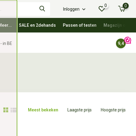
0
0
Inloggen
Meer...
SALE en 2dehands
Passen of testen
Magazijn oprui
- in BE
9,4
Meest bekeken
Laagste prijs
Hoogste prijs