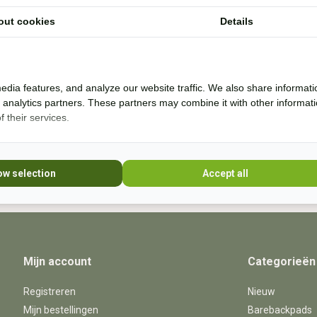
out cookies
Details
Ik help je graag. Ik probeer veel producten zelf
* Lees 
uit en rij al bijna 20 jaar boomloos. Even lang
rij ik met barebackpads. Mijn paarden zijn al
10 jaar ijzerloos en wonen in een paddock
edia features, and analyze our website traffic. We also share informati
paradise. Sinds 20
d analytics partners. These partners may combine it with other informat
 their services.
+31 (0) 639755891
info@becidor.nl
ow selection
Accept all
Mijn account
Categorieën
Registreren
Nieuw
Mijn bestellingen
Barebackpads