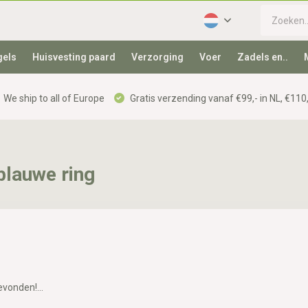
gels
Huisvesting paard
Verzorging
Voer
Zadels en..
We ship to all of Europe
Gratis verzending vanaf €99,- in NL, €110,
blauwe ring
vonden!...