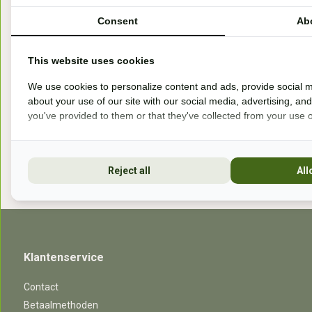
Handelsweg 6a
Consent
Ab
7041gx 's-Heerenberg
This website uses cookies
aan de Duitse grens, aan de A12/A3
We use cookies to personalize content and ads, provide social m
about your use of our site with our social media, advertising, an
you've provided to them or that they've collected from your use of
Openingstijden
Reject all
All
Klantenservice
Contact
Betaalmethoden