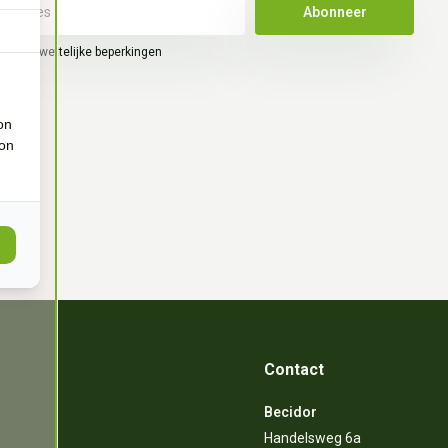
Abonneer
hier de wettelijke beperkingen
on
ion
Contact
Becidor
Handelsweg 6a