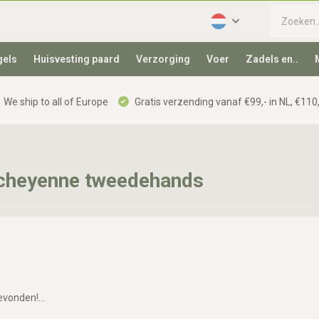
gels
Huisvesting paard
Verzorging
Voer
Zadels en..
We ship to all of Europe
Gratis verzending vanaf €99,- in NL, €110,
 cheyenne tweedehands
vonden!...