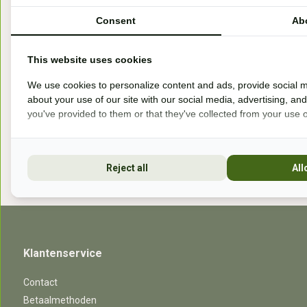
Handelsweg 6a
Consent
Ab
7041gx 's-Heerenberg
This website uses cookies
aan de Duitse grens, aan de A12/A3
We use cookies to personalize content and ads, provide social m
about your use of our site with our social media, advertising, an
you've provided to them or that they've collected from your use of
Openingstijden
Reject all
All
Klantenservice
Contact
Betaalmethoden