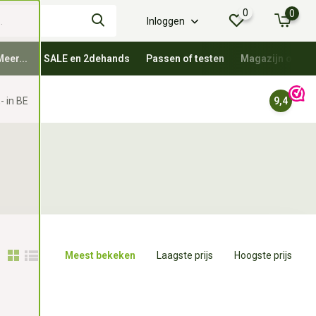
0
0
Inloggen
Meer...
SALE en 2dehands
Passen of testen
Magazijn oprui
- in BE
9,4
Meest bekeken
Laagste prijs
Hoogste prijs