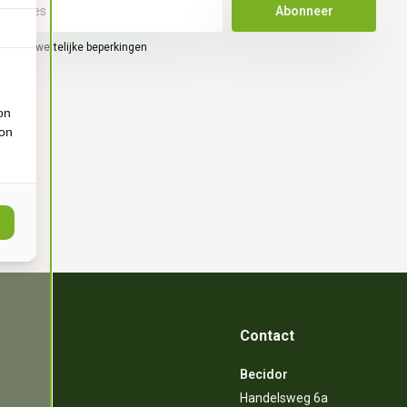
Abonneer
hier de wettelijke beperkingen
on
ion
Contact
Becidor
Handelsweg 6a