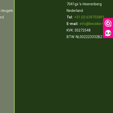
7041gx 's-Heerenberg
n teugels
Nederland
ard
Tel:
+31 (0) 639755891
E-mail:
info@becidor.nl
KVK: 30272548
9,4
BTW: NL002223332B21