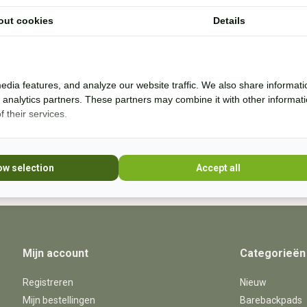
out cookies
Details
Ik help je graag. Ik probeer veel producten zelf
* Lees 
uit en rij al bijna 20 jaar boomloos. Even lang
rij ik met barebackpads. Mijn paarden zijn al
10 jaar ijzerloos en wonen in een paddock
edia features, and analyze our website traffic. We also share informati
paradise. Sinds 20
d analytics partners. These partners may combine it with other informat
 their services.
+31 (0) 639755891
info@becidor.nl
ow selection
Accept all
Mijn account
Categorieën
Registreren
Nieuw
Mijn bestellingen
Barebackpads