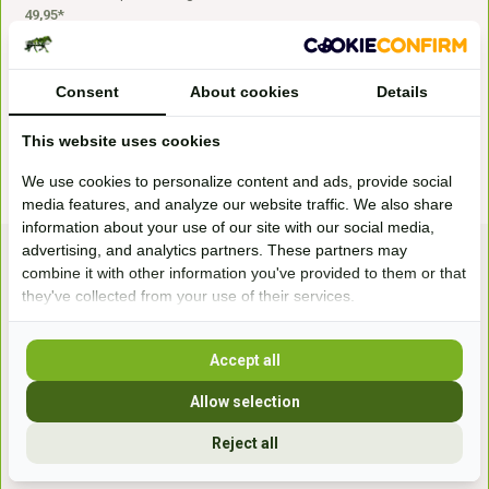
49,95*
Consent
About cookies
Details
* Incl. btw Excl.
Verzendkosten
This website uses cookies
We use cookies to personalize content and ads, provide social
media features, and analyze our website traffic. We also share
information about your use of our site with our social media,
advertising, and analytics partners. These partners may
combine it with other information you've provided to them or that
they've collected from your use of their services.
Accept all
Bezoek onze
Allow selection
winkel
Handelsweg 6a
Reject all
7041gx 's-Heerenberg