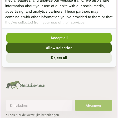
media features, and analyze our website traffic. We also share
information about your use of our site with our social media,
Handelsweg 6a
advertising, and analytics partners. These partners may
7041gx 's-Heerenberg
combine it with other information you've provided to them or that
they've collected from your use of their services.
aan de Duitse grens, aan de A12/A3
Accept all
Openingstijden
Allow selection
+31 (0) 639755891
Reject all
info@becidor.nl
Abonneer
* Lees hier de wettelijke beperkingen