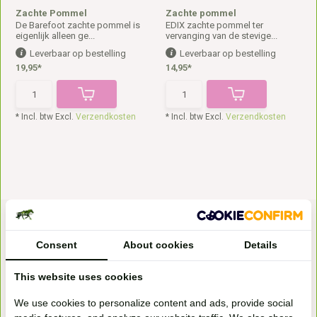
Zachte Pommel
Zachte pommel
De Barefoot zachte pommel is
EDIX zachte pommel ter
eigenlijk alleen ge...
vervanging van de stevige...
Leverbaar op bestelling
Leverbaar op bestelling
19,95*
14,95*
* Incl. btw Excl.
Verzendkosten
* Incl. btw Excl.
Verzendkosten
Consent
About cookies
Details
This website uses cookies
Bezoek onze
We use cookies to personalize content and ads, provide social
winkel