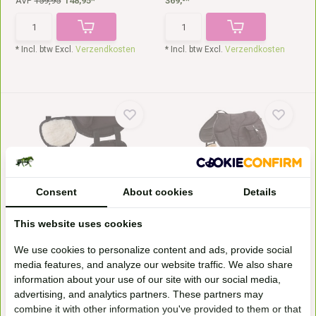
AVP
159,95
148,95*
369,-*
* Incl. btw Excl.
Verzendkosten
* Incl. btw Excl.
Verzendkosten
Consent
About cookies
Details
Patches - ride on pad
Ride On Pad Trail
De Barefoot Ride on Pad
Barefoot Ride on Pad
This website uses cookies
patches zijn vanaf nu oo...
square/trail, barebackpad m...
Leverbaar op bestelling
Leverbaar op bestelling
We use cookies to personalize content and ads, provide social
29,95*
214,-*
media features, and analyze our website traffic. We also share
information about your use of our site with our social media,
advertising, and analytics partners. These partners may
* Incl. btw Excl.
Verzendkosten
* Incl. btw Excl.
Verzendkosten
combine it with other information you've provided to them or that