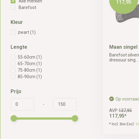
Alle merken
117,95
Barefoot
Kleur
zwart
(1)
Lengte
Maan singel
Barefoot silve
55-60cm
(1)
dressuur sing...
65-70cm
(1)
75-80cm
(1)
85-90cm
(1)
Prijs
Op voorraa
-
AVP
137,95
117,95*
* Incl. btw Excl.
V