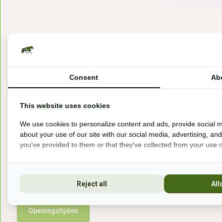
Consent
Ab
This website uses cookies
Bezoek onze winkel
We use cookies to personalize content and ads, provide social m
about your use of our site with our social media, advertising, an
Handelsweg 6a
you've provided to them or that they've collected from your use of
7041gx 's-Heerenberg
aan de Duitse grens, aan de A12/A3
Reject all
All
Openingstijden