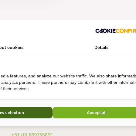
Vragen?
out cookies
Details
Whatsapp, bel of mail mij (Fenne)
Ik ben het best te bereiken via Whatsapp.
edia features, and analyze our website traffic. We also share informati
d analytics partners. These partners may combine it with other informat
 their services.
Ik help je graag. Ik probeer veel producten zelf
* Lees 
uit en rij al bijna 20 jaar boomloos. Even lang
rij ik met barebackpads. Mijn paarden zijn al
10 jaar ijzerloos en wonen in een paddock
ow selection
Accept all
paradise. Sinds 20
+31 (0) 639755891