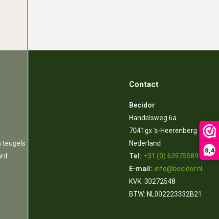
Contact
Becidor
Handelsweg 6a
7041gx 's-Heerenberg
n teugels
Nederland
9,4
ard
Tel:
+31 (0) 639755891
E-mail:
info@becidor.nl
KVK: 30272548
BTW: NL002223332B21