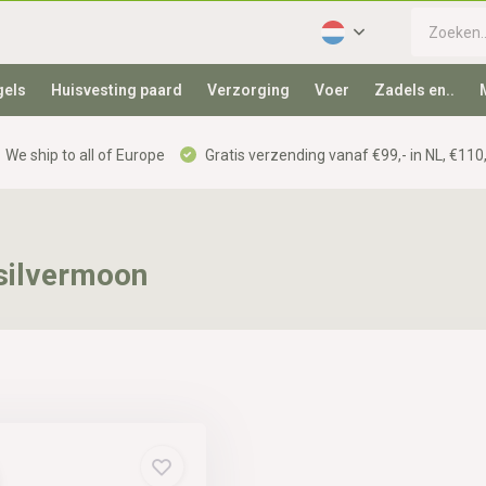
gels
Huisvesting paard
Verzorging
Voer
Zadels en..
We ship to all of Europe
Gratis verzending vanaf €99,- in NL, €110,
silvermoon