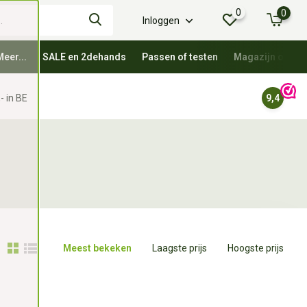
0
0
Inloggen
Meer...
SALE en 2dehands
Passen of testen
Magazijn oprui
- in BE
9,4
Meest bekeken
Laagste prijs
Hoogste prijs