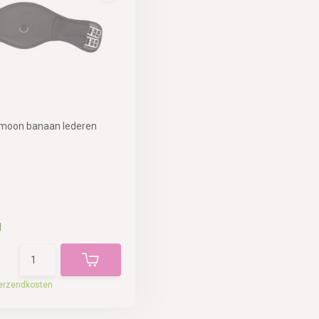
rmoon banaan lederen
d
erzendkosten