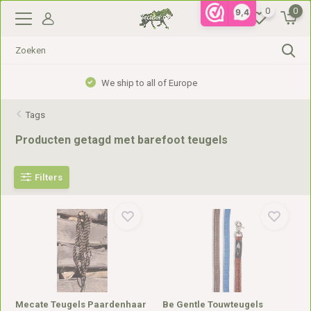
0
0
9,4
Gratis verzending vanaf €99,- in NL, €110,- in BE
Tags
Producten getagd met barefoot teugels
Filters
Mecate Teugels Paardenhaar
Be Gentle Touwteugels