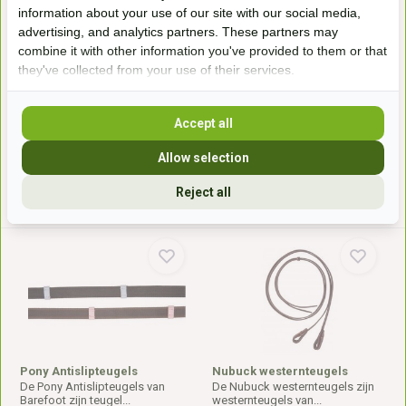
information about your use of our site with our social media,
Amber Teugels
Amber teugels - limited
advertising, and analytics partners. These partners may
edition
De teugels zijn gemaakt van 2
combine it with other information you've provided to them or that
kleurig stevig tou...
Barefoot Amber teugels in de
Limited Edition kle...
they've collected from your use of their services.
Leverbaar op bestelling
Leverbaar op bestelling
53,95*
53,95*
Accept all
Allow selection
* Incl. btw Excl.
Verzendkosten
* Incl. btw Excl.
Verzendkosten
Reject all
Pony Antislipteugels
Nubuck westernteugels
De Pony Antislipteugels van
De Nubuck westernteugels zijn
Barefoot zijn teugel...
westernteugels van...