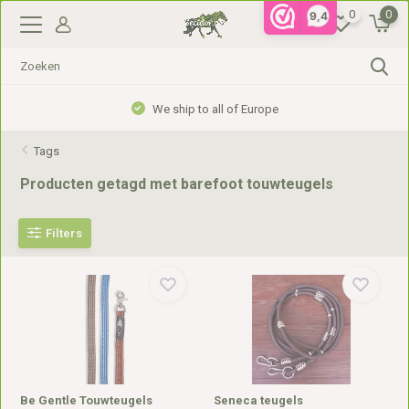
0
0
9,4
We ship to all of Europe
Tags
Producten getagd met barefoot touwteugels
Filters
Be Gentle Touwteugels
Seneca teugels