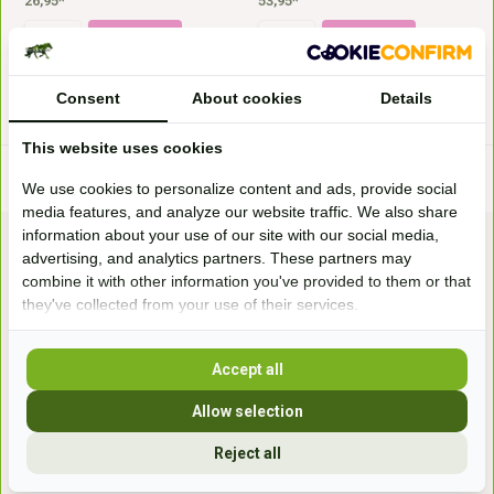
26,95*
53,95*
* Incl. btw Excl.
Verzendkosten
* Incl. btw Excl.
Verzendkosten
Consent
About cookies
Details
This website uses cookies
We use cookies to personalize content and ads, provide social
media features, and analyze our website traffic. We also share
information about your use of our site with our social media,
advertising, and analytics partners. These partners may
combine it with other information you've provided to them or that
they've collected from your use of their services.
Accept all
Bezoek onze
winkel
Allow selection
Handelsweg 6a
7041gx 's-Heerenberg
Reject all