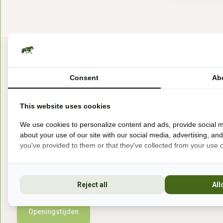
Consent
Ab
This website uses cookies
Bezoek onze winkel
We use cookies to personalize content and ads, provide social m
about your use of our site with our social media, advertising, an
Handelsweg 6a
you've provided to them or that they've collected from your use of
7041gx 's-Heerenberg
aan de Duitse grens, aan de A12/A3
Reject all
All
Openingstijden