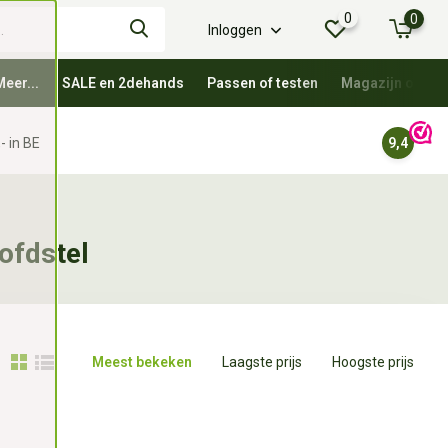
0
0
Inloggen
Meer...
SALE en 2dehands
Passen of testen
Magazijn oprui
- in BE
9,4
ofdstel
Meest bekeken
Laagste prijs
Hoogste prijs