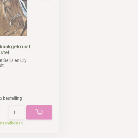
 kaakgekruist
stel
 Bellis en Lily
t...
p bestelling
erzendkosten