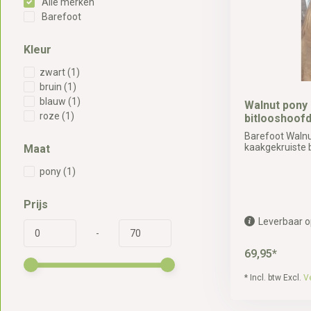
Alle merken
Barefoot
Kleur
zwart
(1)
bruin
(1)
blauw
(1)
Walnut pony
roze
(1)
bitlooshoofd
Barefoot Walnut
kaakgekruiste bi
Maat
pony
(1)
Prijs
Leverbaar o
-
69,95*
* Incl. btw Excl.
V