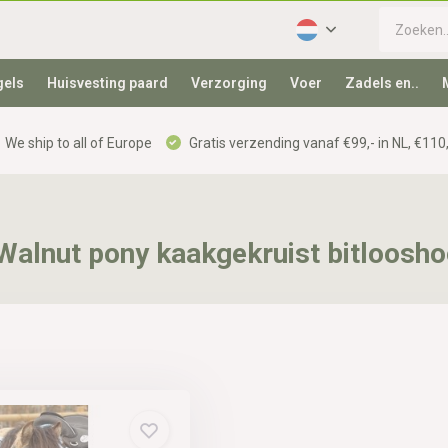
gels
Huisvesting paard
Verzorging
Voer
Zadels en..
We ship to all of Europe
Gratis verzending vanaf €99,- in NL, €110,
Walnut pony kaakgekruist bitloosho