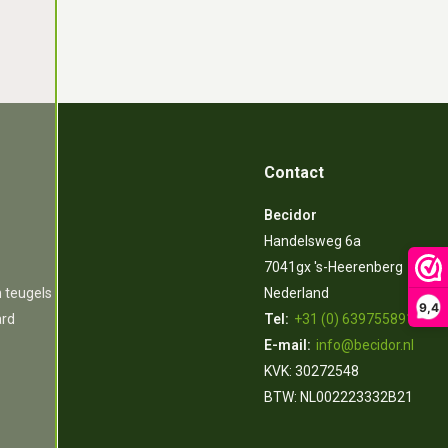
Contact
Becidor
Handelsweg 6a
7041gx 's-Heerenberg
n teugels
Nederland
9,4
ard
Tel:
+31 (0) 639755891
E-mail:
info@becidor.nl
KVK: 30272548
BTW: NL002223332B21