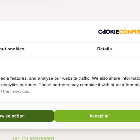
Vragen?
out cookies
Details
Whatsapp, bel of mail mij (Fenne)
Ik ben het best te bereiken via Whatsapp.
edia features, and analyze our website traffic. We also share informati
d analytics partners. These partners may combine it with other informat
 their services.
Ik help je graag. Ik probeer veel producten zelf
* Lees 
uit en rij al bijna 20 jaar boomloos. Even lang
rij ik met barebackpads. Mijn paarden zijn al
10 jaar ijzerloos en wonen in een paddock
ow selection
Accept all
paradise. Sinds 20
+31 (0) 639755891