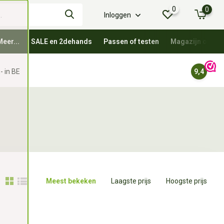
0
0
Inloggen
Meer...
SALE en 2dehands
Passen of testen
Magazijn oprui
- in BE
9,4
Meest bekeken
Laagste prijs
Hoogste prijs