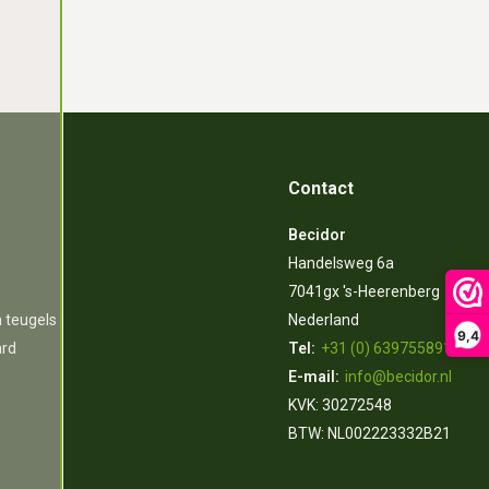
Contact
Becidor
Handelsweg 6a
7041gx 's-Heerenberg
n teugels
Nederland
9,4
ard
Tel:
+31 (0) 639755891
E-mail:
info@becidor.nl
KVK: 30272548
BTW: NL002223332B21