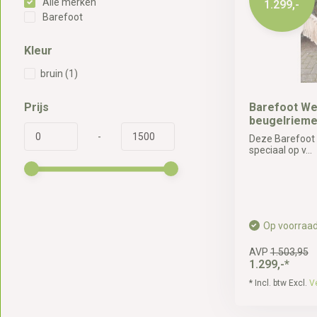
Alle merken
1.299,-
Barefoot
Kleur
bruin
(1)
Prijs
Barefoot Wel
beugelriem
-
Deze Barefoot 
speciaal op v...
Op voorraa
AVP
1.503,95
1.299,-*
* Incl. btw Excl.
V