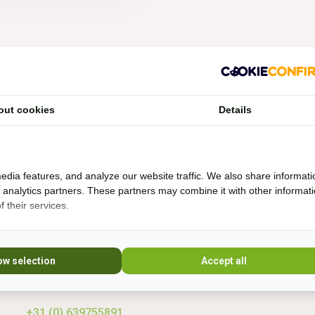
Vragen?
out cookies
Details
Whatsapp, bel of mail mij (Fenne)
Ik ben het best te bereiken via Whatsapp.
edia features, and analyze our website traffic. We also share informati
d analytics partners. These partners may combine it with other informat
 their services.
Ik help je graag. Ik probeer veel producten zelf
* Lees 
uit en rij al bijna 20 jaar boomloos. Even lang
rij ik met barebackpads. Mijn paarden zijn al
10 jaar ijzerloos en wonen in een paddock
ow selection
Accept all
paradise. Sinds 20
+31 (0) 639755891