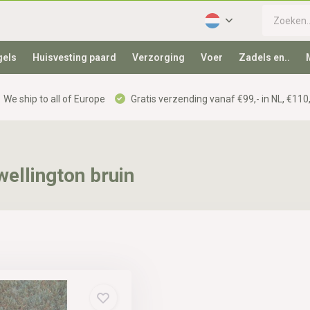
gels
Huisvesting paard
Verzorging
Voer
Zadels en..
We ship to all of Europe
Gratis verzending vanaf €99,- in NL, €110,
ellington bruin