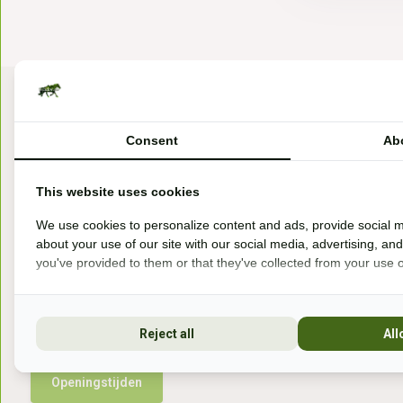
Consent
Ab
This website uses cookies
Bezoek onze winkel
We use cookies to personalize content and ads, provide social m
about your use of our site with our social media, advertising, an
Handelsweg 6a
you've provided to them or that they've collected from your use of
7041gx 's-Heerenberg
aan de Duitse grens, aan de A12/A3
Reject all
All
Openingstijden