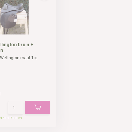
lington bruin +
en
Wellington maat 1 is
d
erzendkosten