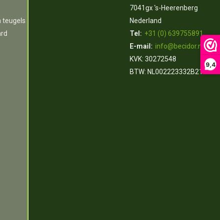
7041gx 's-Heerenberg
n teugels
Nederland
ard
Tel:
+31 (0) 639755891
E-mail:
info@becidor.nl
KVK: 30272548
9,4
BTW: NL002223332B21