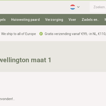
gels
Huisvesting paard
Verzorging
Voer
Zadels en..
We ship to all of Europe
Gratis verzending vanaf €99,- in NL, €110,
wellington maat 1
vonden!...