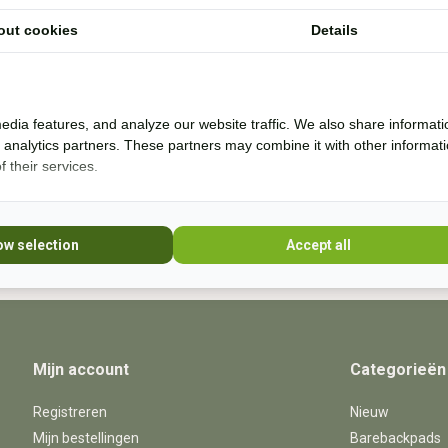
out cookies
Details
Ik help je graag. Ik probeer veel producten zelf
* Lees 
uit en rij al bijna 20 jaar boomloos. Even lang
rij ik met barebackpads. Mijn paarden zijn al
10 jaar ijzerloos en wonen in een paddock
edia features, and analyze our website traffic. We also share informati
paradise. Sinds 20
d analytics partners. These partners may combine it with other informat
 their services.
+31 (0) 639755891
info@becidor.nl
ow selection
Accept all
Mijn account
Categorieën
Registreren
Nieuw
Mijn bestellingen
Barebackpads