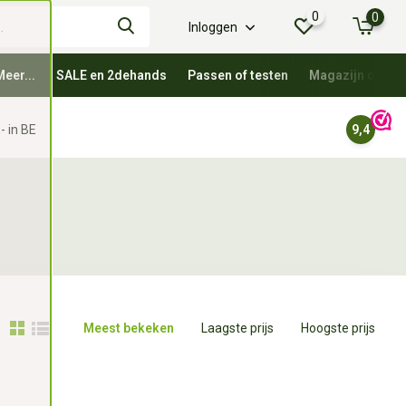
0
0
Inloggen
Meer...
SALE en 2dehands
Passen of testen
Magazijn oprui
- in BE
9,4
Meest bekeken
Laagste prijs
Hoogste prijs