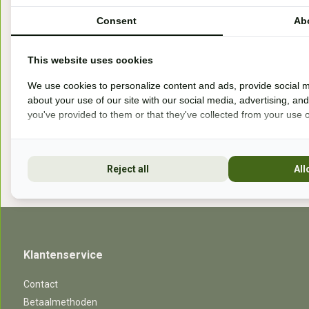
Handelsweg 6a
Consent
Ab
7041gx 's-Heerenberg
This website uses cookies
aan de Duitse grens, aan de A12/A3
We use cookies to personalize content and ads, provide social m
about your use of our site with our social media, advertising, an
you've provided to them or that they've collected from your use of
Openingstijden
Reject all
All
Klantenservice
Contact
Betaalmethoden