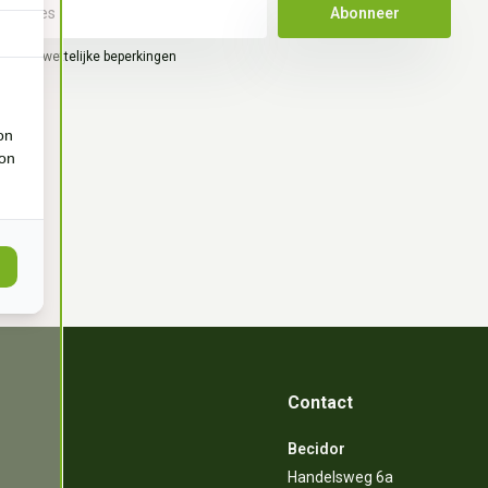
Abonneer
hier de wettelijke beperkingen
on
ion
Contact
Becidor
Handelsweg 6a