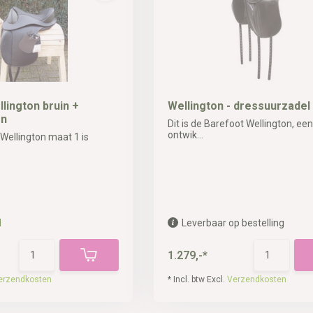
lington bruin +
Wellington - dressuurzadel
en
Dit is de Barefoot Wellington, ee
ontwik...
Wellington maat 1 is
d
Leverbaar op bestelling
1.279,-*
erzendkosten
* Incl. btw Excl.
Verzendkosten