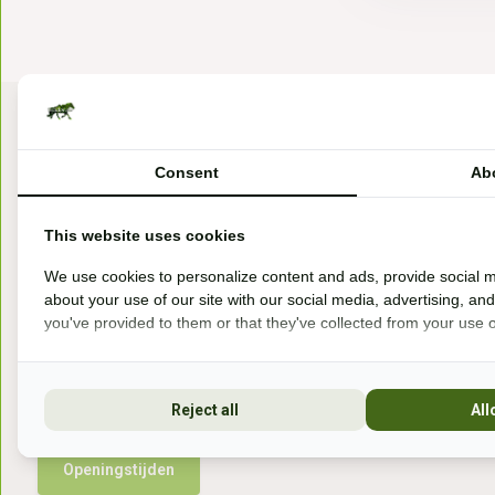
Consent
Ab
This website uses cookies
Bezoek onze winkel
We use cookies to personalize content and ads, provide social m
about your use of our site with our social media, advertising, an
Handelsweg 6a
you've provided to them or that they've collected from your use of
7041gx 's-Heerenberg
aan de Duitse grens, aan de A12/A3
Reject all
All
Openingstijden