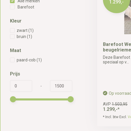
Alle merken
1.299,-
Barefoot
Kleur
zwart
(1)
bruin
(1)
Barefoot Wel
beugelriem
Maat
Deze Barefoot 
paard-cob
(1)
speciaal op v...
Prijs
-
Op voorraa
AVP
1.503,95
1.299,-*
* Incl. btw Excl.
V