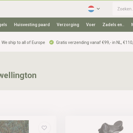
gels
Huisvesting paard
Verzorging
Voer
Zadels en..
We ship to all of Europe
Gratis verzending vanaf €99,- in NL, €110,
wellington