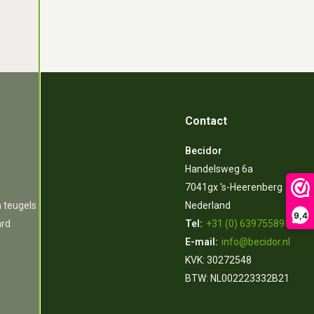
Contact
Becidor
Handelsweg 6a
7041gx 's-Heerenberg
n teugels
Nederland
9,4
ard
Tel:
+31 (0) 639755891
E-mail:
info@becidor.nl
KVK: 30272548
BTW: NL002223332B21