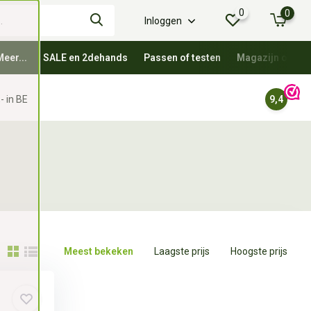
0
0
Inloggen
Meer...
SALE en 2dehands
Passen of testen
Magazijn oprui
- in BE
9,4
Meest bekeken
Laagste prijs
Hoogste prijs