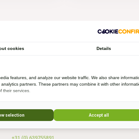
Vragen?
out cookies
Details
Whatsapp, bel of mail mij (Fenne)
Ik ben het best te bereiken via Whatsapp.
edia features, and analyze our website traffic. We also share informati
d analytics partners. These partners may combine it with other informat
 their services.
Ik help je graag. Ik probeer veel producten zelf
* Lees 
uit en rij al bijna 20 jaar boomloos. Even lang
rij ik met barebackpads. Mijn paarden zijn al
10 jaar ijzerloos en wonen in een paddock
ow selection
Accept all
paradise. Sinds 20
+31 (0) 639755891